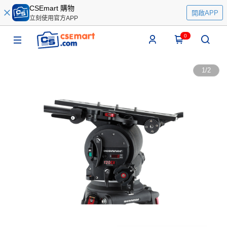
CSEmart 購物
開啟APP
立刻使用官方APP
0
1
/
2