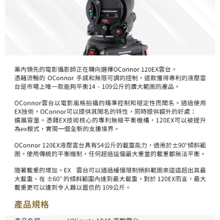
便利好安心！
１．簡單：不需註冊會員、不需綁卡、不需儲值。
運送方式
２．便利：只要手機號碼，簡訊認證，即可結帳。
３．安心：先確認商品／服務後，再付款。
宅配
每筆NT$75，滿NT$399(含以上)免運費
【「AFTEE先享後付」結帳流程】
１．於結帳方式選擇「AFTEE先享後付」後，將跳轉至「AFTEE先享後付」
付款後門市自取
結帳頁面，進行簡訊認證並確認金額後，即可完成結帳。
２．訂單成立數日內，您將收到繳費通知簡訊。
免運費
３．收到繳費通知簡訊後14天內，點擊此簡訊中的連結，可透過四大超商／
ATM／網路銀行／等多元方式進行付款，方視為交易完成。
※ 請注意：結帳手續完成當下不需立刻繳費，但若您需要取消訂單，請聯絡
購買商品的店家。未經商家同意取消之訂單仍視為有效，需透過AFTEE先享
後付繳納相關費用。
※ 交易是否成功請以「AFTEE先享後付 」之結帳頁面顯示為準，若有關於
是否繳費成功／繳費後需取消欲退款等相關疑問，請聯繫「AFTEE先享後付
客戶支援中心」
https://netprotections.freshdesk.com/support/home
【注意事項】
１．透過由恩沛科技股份有限公司提供之「AFTEE先享後付」服務完成之交
易，需依本服務之必要範圍內提供個人資料，並將交易相關給付款項請求債
權轉讓予恩沛科技股份有限公司。
２．關於個人資料處理事宜，請瀏覽以下網址：
https://aftee.tw/terms/#terms3
３．未成年的使用者請事先徵得法定代理人或監護人之同意方可使用