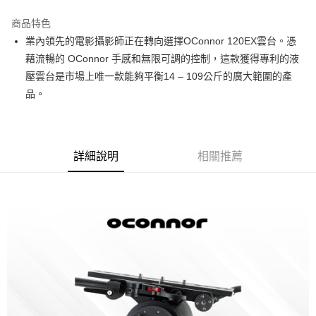
3 期 0 利率 每期
NT$349,300
21家銀行
商品特色
6 期 0 利率 每期
NT$174,650
21家銀行
合作金庫商業銀行
第一商業銀行
業內領先的電影攝影師正在轉向選擇OConnor 120EX雲台。憑
華南商業銀行
彰化商業銀行
12 期 0 利率 每期
NT$87,325
21家銀行
合作金庫商業銀行
第一商業銀行
藉流暢的 OConnor 手感和無限可調的控制，這款獲得專利的液
上海商業儲蓄銀行
台北富邦商業銀行
華南商業銀行
彰化商業銀行
合作金庫商業銀行
第一商業銀行
LINE Pay
國泰世華商業銀行
兆豐國際商業銀行
壓雲台是市場上唯一款能夠平衡14 – 109公斤的廣大範圍的產
上海商業儲蓄銀行
台北富邦商業銀行
華南商業銀行
彰化商業銀行
臺灣中小企業銀行
台中商業銀行
品。
國泰世華商業銀行
兆豐國際商業銀行
Apple Pay
上海商業儲蓄銀行
台北富邦商業銀行
匯豐（台灣）商業銀行
華泰商業銀行
臺灣中小企業銀行
台中商業銀行
國泰世華商業銀行
兆豐國際商業銀行
聯邦商業銀行
遠東國際商業銀行
匯豐（台灣）商業銀行
華泰商業銀行
街口支付
臺灣中小企業銀行
台中商業銀行
元大商業銀行
永豐商業銀行
聯邦商業銀行
遠東國際商業銀行
匯豐（台灣）商業銀行
華泰商業銀行
玉山商業銀行
星展（台灣）商業銀行
悠遊付
元大商業銀行
永豐商業銀行
詳細說明
相關推薦
聯邦商業銀行
遠東國際商業銀行
台新國際商業銀行
中國信託商業銀行
玉山商業銀行
星展（台灣）商業銀行
元大商業銀行
永豐商業銀行
台灣樂天信用卡公司
Google Pay
台新國際商業銀行
中國信託商業銀行
玉山商業銀行
星展（台灣）商業銀行
台灣樂天信用卡公司
台新國際商業銀行
中國信託商業銀行
全支付
台灣樂天信用卡公司
全盈+PAY
AFTEE先享後付
相關說明
【關於「AFTEE先享後付」】
ATM付款
AFTEE先享後付是「在收到商品之後才付款」的支付方式。 讓您購物簡單