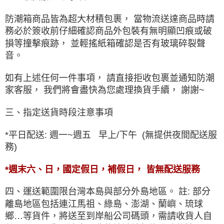
防潮箱商品皆為超大材積包裹， 當物流送達商品時請
務必於簽收前仔細確認商品外包裝有無明顯凹痕或破
損等撞擊痕跡， 並輕搖紙箱確認是否有玻璃碎裂聲
音。
如有上述任何一件事項， 請直接拒收包裹並通知防潮
家客服， 我們將會盡快為您處理換貨手續
， 謝謝~
三、指定送貨時段注意事項
*平日配送: 週一~週五 早上/下午 (無提供夜間配送服
務)
*週末六、日，國定假日，補假日， 皆無配送服務
四、運送範圍限台灣本島與部分外島地區。 註: 部分
離島地區包括連江馬祖、綠島、澎湖、蘭嶼、琉球
鄉…等貨件，將送至到岸船公司碼頭，需請收貨人自