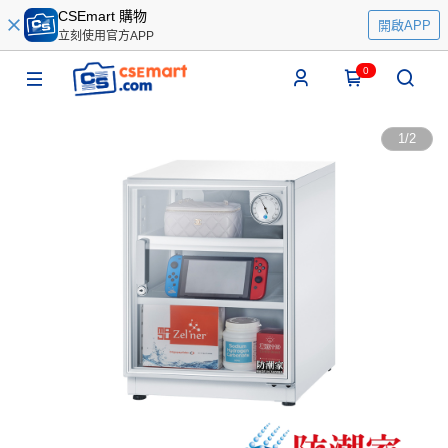
CSEmart 購物
開啟APP
立刻使用官方APP
0
1
/
2