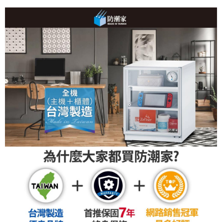
【關於「AFTEE先享後付」】
ATM付款
AFTEE先享後付是「在收到商品之後才付款」的支付方式。 讓您購物簡單
便利好安心！
１．簡單：不需註冊會員、不需綁卡、不需儲值。
運送方式
２．便利：只要手機號碼，簡訊認證，即可結帳。
３．安心：先確認商品／服務後，再付款。
宅配
每筆NT$75，滿NT$399(含以上)免運費
【「AFTEE先享後付」結帳流程】
１．於結帳方式選擇「AFTEE先享後付」後，將跳轉至「AFTEE先享後付」
結帳頁面，進行簡訊認證並確認金額後，即可完成結帳。
２．訂單成立數日內，您將收到繳費通知簡訊。
３．收到繳費通知簡訊後14天內，點擊此簡訊中的連結，可透過四大超商／
ATM／網路銀行／等多元方式進行付款，方視為交易完成。
※ 請注意：結帳手續完成當下不需立刻繳費，但若您需要取消訂單，請聯絡
購買商品的店家。未經商家同意取消之訂單仍視為有效，需透過AFTEE先享
後付繳納相關費用。
※ 交易是否成功請以「AFTEE先享後付 」之結帳頁面顯示為準，若有關於
是否繳費成功／繳費後需取消欲退款等相關疑問，請聯繫「AFTEE先享後付
客戶支援中心」
https://netprotections.freshdesk.com/support/home
【注意事項】
１．透過由恩沛科技股份有限公司提供之「AFTEE先享後付」服務完成之交
易，需依本服務之必要範圍內提供個人資料，並將交易相關給付款項請求債
權轉讓予恩沛科技股份有限公司。
２．關於個人資料處理事宜，請瀏覽以下網址：