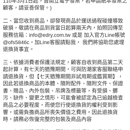
110年3月1日起，皆開立電子發票，若申請紙本發票之
顧客，請妥善保管。)
二、當您收到商品，卻發現商品於運送過程碰撞導致
破損，敬請在商品到貨當日起算兩天內，拍照回傳至
服務信箱：info@edry.com.tw 或是 加入官方Line帳號
@ofs5846c，加Line客服請點我， 我們將協助您處理
退換貨事宜。
三、依據消費者保護法規定，顧客自收到商品第二天
起計算，有七天的猶豫期間，可與防潮家客服聯絡申
請退換貨，但【七天猶豫期間非試用期或鑑賞期】，
因此若退換商品的本體、隨附配件、隨附文件、保證
書、贈品、內外包裝、吊牌及標籤等，有受損、髒
污、缺件、變更之情形，可能會被認定為已逾越檢查
商品之必要程度，而使您行使退換貨的權利受到影
響，或需負擔商品所喪失價值之費用。因此退換貨
時，請務必恢復完整的包裝及商品內容