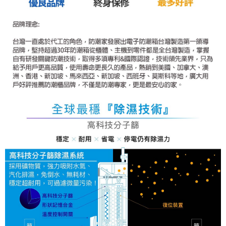
https://aftee.tw/terms/#terms3
３．未成年的使用者請事先徵得法定代理人或監護人之同意方可使用
「AFTEE先享後付」，若未經同意申辦者引起之損失，本公司不負相關責
任。
４．使用「AFTEE先享後付」時，將依據個別帳號之用戶狀況，依本公司即
時審查核予不同之上限額度；若仍有額度不足之情形，本公司將視審查結果
請求用戶進行身份認證。
５．嚴禁一人註冊多個帳號或使用他人資訊註冊。若發現惡意使用之情形，
恩沛科技股份有限公司將有權停止該用戶之使用額度並採取法律行動。