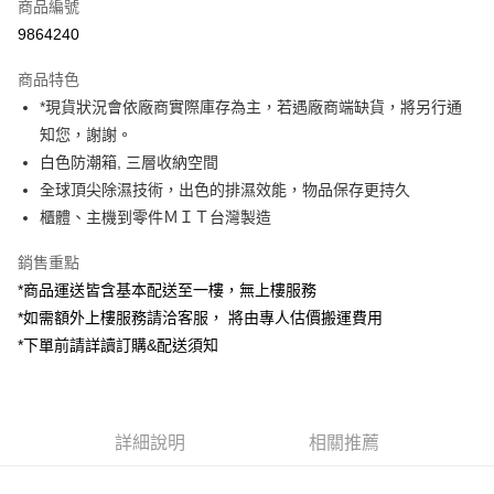
商品編號
信用卡分期付款
9864240
3 期 0 利率 每期
NT$1,663
21家銀行
商品特色
6 期 0 利率 每期
NT$831
21家銀行
合作金庫商業銀行
第一商業銀行
*現貨狀況會依廠商實際庫存為主，若遇廠商端缺貨，將另行通
華南商業銀行
彰化商業銀行
12 期 0 利率 每期
NT$415
21家銀行
合作金庫商業銀行
第一商業銀行
知您，謝謝。
上海商業儲蓄銀行
台北富邦商業銀行
華南商業銀行
彰化商業銀行
合作金庫商業銀行
第一商業銀行
LINE Pay
國泰世華商業銀行
兆豐國際商業銀行
白色防潮箱, 三層收納空間
上海商業儲蓄銀行
台北富邦商業銀行
華南商業銀行
彰化商業銀行
臺灣中小企業銀行
台中商業銀行
全球頂尖除濕技術，出色的排濕效能，物品保存更持久
國泰世華商業銀行
兆豐國際商業銀行
Apple Pay
上海商業儲蓄銀行
台北富邦商業銀行
匯豐（台灣）商業銀行
華泰商業銀行
臺灣中小企業銀行
台中商業銀行
櫃體、主機到零件ＭＩＴ台灣製造
國泰世華商業銀行
兆豐國際商業銀行
聯邦商業銀行
遠東國際商業銀行
匯豐（台灣）商業銀行
華泰商業銀行
街口支付
臺灣中小企業銀行
台中商業銀行
元大商業銀行
永豐商業銀行
銷售重點
聯邦商業銀行
遠東國際商業銀行
匯豐（台灣）商業銀行
華泰商業銀行
玉山商業銀行
星展（台灣）商業銀行
悠遊付
元大商業銀行
永豐商業銀行
*商品運送皆含基本配送至一樓，無上樓服務
聯邦商業銀行
遠東國際商業銀行
台新國際商業銀行
中國信託商業銀行
玉山商業銀行
星展（台灣）商業銀行
*如需額外上樓服務請洽客服， 將由專人估價搬運費用
元大商業銀行
永豐商業銀行
台灣樂天信用卡公司
Google Pay
台新國際商業銀行
中國信託商業銀行
玉山商業銀行
星展（台灣）商業銀行
*下單前請詳讀訂購&配送須知
台灣樂天信用卡公司
台新國際商業銀行
中國信託商業銀行
全支付
台灣樂天信用卡公司
全盈+PAY
詳細說明
相關推薦
AFTEE先享後付
相關說明