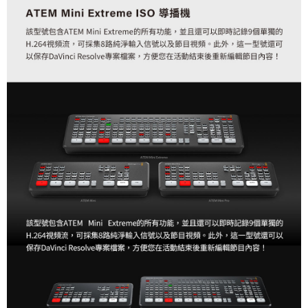
２．便利：只要手機號碼，簡訊認證，即可結帳。
３．安心：先確認商品／服務後，再付款。
宅配
每筆NT$75，滿NT$399(含以上)免運費
【「AFTEE先享後付」結帳流程】
１．於結帳方式選擇「AFTEE先享後付」後，將跳轉至「AFTEE先享後付」
付款後門市自取
結帳頁面，進行簡訊認證並確認金額後，即可完成結帳。
２．訂單成立數日內，您將收到繳費通知簡訊。
免運費
３．收到繳費通知簡訊後14天內，點擊此簡訊中的連結，可透過四大超商／
ATM／網路銀行／等多元方式進行付款，方視為交易完成。
※ 請注意：結帳手續完成當下不需立刻繳費，但若您需要取消訂單，請聯絡
購買商品的店家。未經商家同意取消之訂單仍視為有效，需透過AFTEE先享
後付繳納相關費用。
※ 交易是否成功請以「AFTEE先享後付 」之結帳頁面顯示為準，若有關於
是否繳費成功／繳費後需取消欲退款等相關疑問，請聯繫「AFTEE先享後付
客戶支援中心」
https://netprotections.freshdesk.com/support/home
【注意事項】
１．透過由恩沛科技股份有限公司提供之「AFTEE先享後付」服務完成之交
易，需依本服務之必要範圍內提供個人資料，並將交易相關給付款項請求債
權轉讓予恩沛科技股份有限公司。
２．關於個人資料處理事宜，請瀏覽以下網址：
https://aftee.tw/terms/#terms3
３．未成年的使用者請事先徵得法定代理人或監護人之同意方可使用
「AFTEE先享後付」，若未經同意申辦者引起之損失，本公司不負相關責
任。