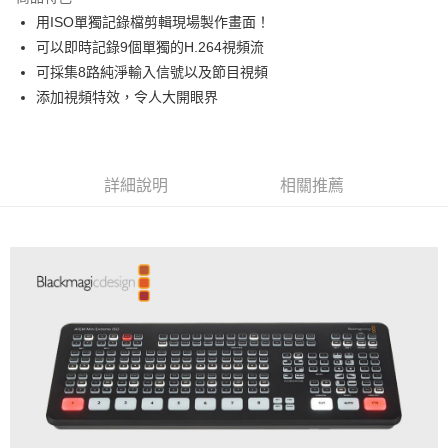
6 期 0 利率 每期
NT$8,608
21家銀行
合作金庫商業銀行
第一商業銀行
用ISO單獨記錄檔剪輯現場製作畫面！
華南商業銀行
彰化商業銀行
12 期 0 利率 每期
NT$4,304
21家銀行
合作金庫商業銀行
第一商業銀行
可以即時記錄9個單獨的H.264視頻流
上海商業儲蓄銀行
台北富邦商業銀行
華南商業銀行
彰化商業銀行
合作金庫商業銀行
第一商業銀行
LINE Pay
國泰世華商業銀行
兆豐國際商業銀行
可採集8路純淨輸入信號以及節目視頻
上海商業儲蓄銀行
台北富邦商業銀行
華南商業銀行
彰化商業銀行
臺灣中小企業銀行
台中商業銀行
添加視頻特效，令人大開眼界
國泰世華商業銀行
兆豐國際商業銀行
Apple Pay
上海商業儲蓄銀行
台北富邦商業銀行
匯豐（台灣）商業銀行
華泰商業銀行
臺灣中小企業銀行
台中商業銀行
國泰世華商業銀行
兆豐國際商業銀行
聯邦商業銀行
遠東國際商業銀行
匯豐（台灣）商業銀行
華泰商業銀行
街口支付
臺灣中小企業銀行
台中商業銀行
元大商業銀行
永豐商業銀行
聯邦商業銀行
遠東國際商業銀行
匯豐（台灣）商業銀行
華泰商業銀行
玉山商業銀行
星展（台灣）商業銀行
悠遊付
元大商業銀行
永豐商業銀行
詳細說明
相關推薦
聯邦商業銀行
遠東國際商業銀行
台新國際商業銀行
中國信託商業銀行
玉山商業銀行
星展（台灣）商業銀行
元大商業銀行
永豐商業銀行
台灣樂天信用卡公司
Google Pay
台新國際商業銀行
中國信託商業銀行
玉山商業銀行
星展（台灣）商業銀行
台灣樂天信用卡公司
台新國際商業銀行
中國信託商業銀行
全支付
台灣樂天信用卡公司
全盈+PAY
AFTEE先享後付
相關說明
【關於「AFTEE先享後付」】
ATM付款
AFTEE先享後付是「在收到商品之後才付款」的支付方式。 讓您購物簡單
便利好安心！
１．簡單：不需註冊會員、不需綁卡、不需儲值。
運送方式