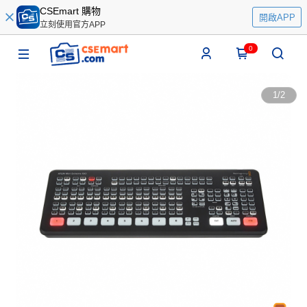
CSEmart 購物
開啟APP
立刻使用官方APP
0
1
/
2