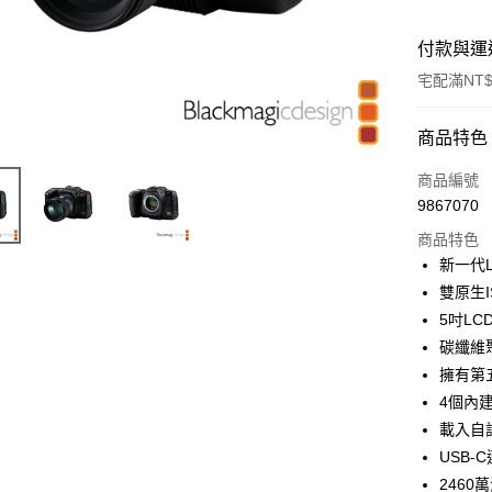
付款與運
宅配滿NT$
付款方式
商品特色
信用卡一
商品編號
9867070
信用卡分
商品特色
3 期 
新一代
6 期 
合作金
雙原生
華南商
12 期
5吋L
合作金
上海商
華南商
碳纖維
合作金
LINE Pay
國泰世
上海商
擁有第
華南商
臺灣中
國泰世
Apple Pay
上海商
4個內
匯豐（
臺灣中
國泰世
聯邦商
載入自
匯豐（
街口支付
臺灣中
元大商
USB
聯邦商
匯豐（
玉山商
悠遊付
元大商
246
聯邦商