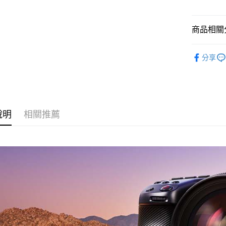
台新國
玉山商
元大商
台灣樂
Google Pa
台新國
玉山商
台灣樂
商品相關分
台新國
全支付
台灣樂
攝影器材
全盈+PAY
分享
｜主機鏡
AFTEE先
相關說明
👍YouTu
【關於「A
ATM付款
AFTEE
便利好安
說明
相關推薦
１．簡單
２．便利
運送方式
３．安心
宅配
【「AFT
每筆NT$7
１．於結帳
付」結帳
付款後門
２．訂單
３．收到繳
免運費
／ATM／
※ 請注意
絡購買商品