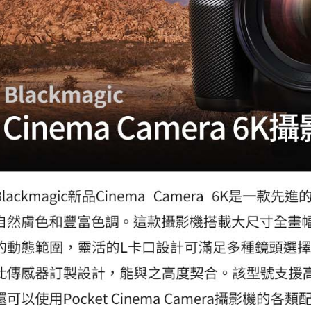
先享後付
※ 交易是
是否繳費成
付客戶支
【注意事
１．透過由
交易，需
求債權轉
２．關於
https://aft
３．未成
「AFTE
任。
４．使用「
即時審查
結果請求
５．嚴禁
形，恩沛
動。