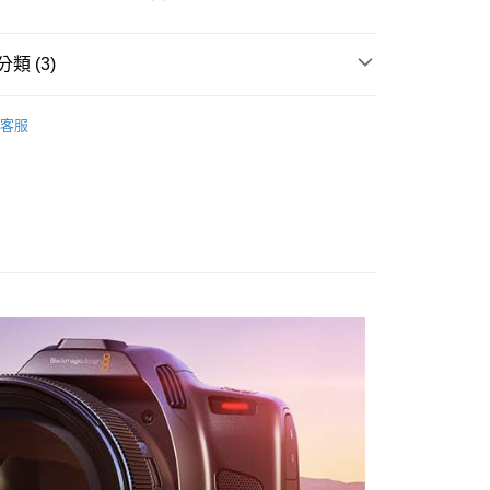
際商業銀行
中國信託商業銀行
業銀行
星展（台灣）商業銀行
業銀行
永豐商業銀行
天信用卡公司
y
際商業銀行
中國信託商業銀行
業銀行
星展（台灣）商業銀行
天信用卡公司
類 (3)
際商業銀行
中國信託商業銀行
天信用卡公司
品牌
Blackmagic Design
客服
頭專區｜
相機/視訊/攝影機
享後付
ber 推薦專區👍
相機/鏡頭/配件
FTEE先享後付」】
先享後付是「在收到商品之後才付款」的支付方式。 讓您購物簡單
心！
：不需註冊會員、不需綁卡、不需儲值。
：只要手機號碼，簡訊認證，即可結帳。
：先確認商品／服務後，再付款。
EE先享後付」結帳流程】
5，滿NT$399(含以上)免運費
方式選擇「AFTEE先享後付」後，將跳轉至「AFTEE先享後
頁面，進行簡訊認證並確認金額後，即可完成結帳。
市自取
成立數日內，您將收到繳費通知簡訊。
費通知簡訊後14天內，點擊此簡訊中的連結，可透過四大超商
網路銀行／等多元方式進行付款，方視為交易完成。
：結帳手續完成當下不需立刻繳費，但若您需要取消訂單，請聯
的店家。未經商家同意取消之訂單仍視為有效，需透過AFTEE