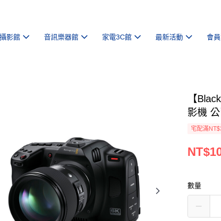
攝影館
音訊樂器館
家電3C館
最新活動
會員
【Black
影機 
宅配滿NT$
NT$10
數量