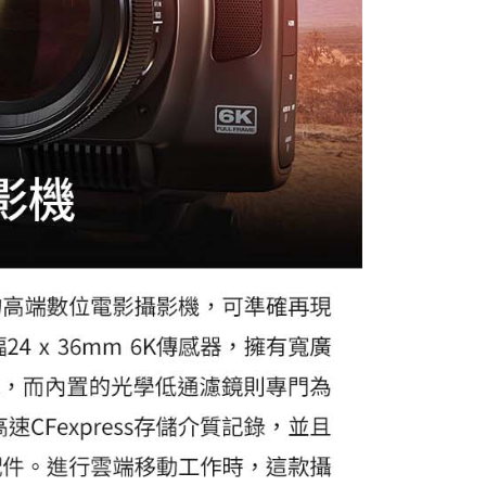
繳納相關費用。
否成功請以「AFTEE先享後付 」之結帳頁面顯示為準，若有關於
功／繳費後需取消欲退款等相關疑問，請聯繫「AFTEE先享後
援中心」
https://netprotections.freshdesk.com/support/home
項】
恩沛科技股份有限公司提供之「AFTEE先享後付」服務完成之
依本服務之必要範圍內提供個人資料，並將交易相關給付款項請
讓予恩沛科技股份有限公司。
個人資料處理事宜，請瀏覽以下網址：
ee.tw/terms/#terms3
年的使用者請事先徵得法定代理人或監護人之同意方可使用
E先享後付」，若未經同意申辦者引起之損失，本公司不負相關責
AFTEE先享後付」時，將依據個別帳號之用戶狀況，依本公司
核予不同之上限額度；若仍有額度不足之情形，本公司將視審查
用戶進行身份認證。
一人註冊多個帳號或使用他人資訊註冊。若發現惡意使用之情
科技股份有限公司將有權停止該用戶之使用額度並採取法律行