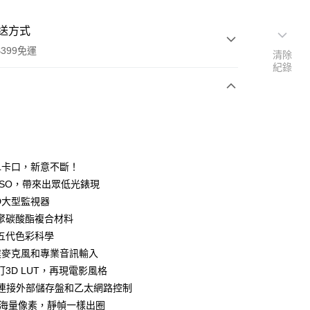
送方式
399免運
清除
紀錄
次付款
期付款
0 利率 每期
NT$36,050
21家銀行
L卡口，新意不斷！
0 利率 每期
NT$18,025
21家銀行
庫商業銀行
第一商業銀行
ISO，帶來出眾低光錶現
業銀行
彰化商業銀行
 0 利率 每期
NT$9,012
21家銀行
CD大型監視器
庫商業銀行
第一商業銀行
業儲蓄銀行
台北富邦商業銀行
業銀行
彰化商業銀行
聚碳酸酯複合材料
庫商業銀行
第一商業銀行
華商業銀行
兆豐國際商業銀行
業儲蓄銀行
台北富邦商業銀行
五代色彩科學
業銀行
彰化商業銀行
小企業銀行
台中商業銀行
華商業銀行
兆豐國際商業銀行
業儲蓄銀行
台北富邦商業銀行
建麥克風和專業音訊輸入
台灣）商業銀行
華泰商業銀行
小企業銀行
台中商業銀行
華商業銀行
兆豐國際商業銀行
業銀行
遠東國際商業銀行
訂3D LUT，再現電影風格
台灣）商業銀行
華泰商業銀行
小企業銀行
台中商業銀行
業銀行
永豐商業銀行
-C連接外部儲存盤和乙太網路控制
業銀行
遠東國際商業銀行
台灣）商業銀行
華泰商業銀行
業銀行
星展（台灣）商業銀行
業銀行
永豐商業銀行
0萬海量像素，靜幀一樣出圈
業銀行
遠東國際商業銀行