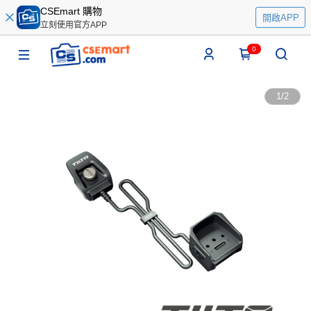
CSEmart 購物
開啟APP
立刻使用官方APP
0
1
/
2