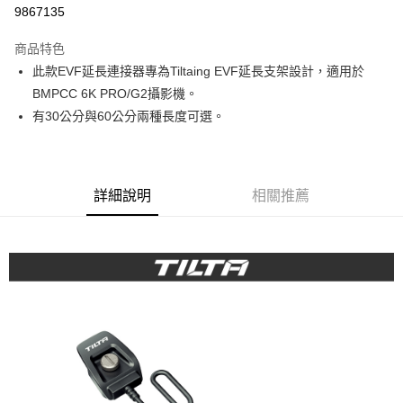
信用卡分期付款
9867135
3 期 0 利率 每期
NT$1,520
21家銀行
商品特色
6 期 0 利率 每期
NT$760
21家銀行
合作金庫商業銀行
第一商業銀行
此款EVF延長連接器專為Tiltaing EVF延長支架設計，適用於
華南商業銀行
彰化商業銀行
12 期 0 利率 每期
NT$380
21家銀行
合作金庫商業銀行
第一商業銀行
BMPCC 6K PRO/G2攝影機。
上海商業儲蓄銀行
台北富邦商業銀行
華南商業銀行
彰化商業銀行
合作金庫商業銀行
第一商業銀行
超商取貨付款
國泰世華商業銀行
兆豐國際商業銀行
有30公分與60公分兩種長度可選。
上海商業儲蓄銀行
台北富邦商業銀行
華南商業銀行
彰化商業銀行
臺灣中小企業銀行
台中商業銀行
國泰世華商業銀行
兆豐國際商業銀行
LINE Pay
上海商業儲蓄銀行
台北富邦商業銀行
匯豐（台灣）商業銀行
華泰商業銀行
臺灣中小企業銀行
台中商業銀行
國泰世華商業銀行
兆豐國際商業銀行
聯邦商業銀行
遠東國際商業銀行
匯豐（台灣）商業銀行
華泰商業銀行
Apple Pay
臺灣中小企業銀行
台中商業銀行
元大商業銀行
永豐商業銀行
詳細說明
相關推薦
聯邦商業銀行
遠東國際商業銀行
匯豐（台灣）商業銀行
華泰商業銀行
玉山商業銀行
星展（台灣）商業銀行
街口支付
元大商業銀行
永豐商業銀行
聯邦商業銀行
遠東國際商業銀行
台新國際商業銀行
中國信託商業銀行
玉山商業銀行
星展（台灣）商業銀行
元大商業銀行
永豐商業銀行
台灣樂天信用卡公司
悠遊付
台新國際商業銀行
中國信託商業銀行
玉山商業銀行
星展（台灣）商業銀行
台灣樂天信用卡公司
台新國際商業銀行
中國信託商業銀行
Google Pay
台灣樂天信用卡公司
全支付
全盈+PAY
AFTEE先享後付