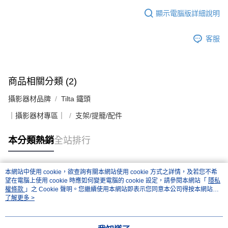
２．關於個人資料處理事宜，請瀏覽以下網址：
顯示電腦版詳細說明
https://aftee.tw/terms/#terms3
３．未成年的使用者請事先徵得法定代理人或監護人之同意方可使用
「AFTEE先享後付」，若未經同意申辦者引起之損失，本公司不負相關責
客服
任。
４．使用「AFTEE先享後付」時，將依據個別帳號之用戶狀況，依本公司即
時審查核予不同之上限額度；若仍有額度不足之情形，本公司將視審查結果
請求用戶進行身份認證。
５．嚴禁一人註冊多個帳號或使用他人資訊註冊。若發現惡意使用之情形，
商品相關分類 (2)
恩沛科技股份有限公司將有權停止該用戶之使用額度並採取法律行動。
攝影器材品牌
Tilta 鐵頭
｜攝影器材專區｜
支架/提籠/配件
本分類熱銷
全站排行
本網站中使用 cookie，欲查詢有關本網站使用 cookie 方式之詳情，及若您不希
熱門標籤
望在電腦上使用 cookie 時應如何變更電腦的 cookie 設定，請參閱本網站「
隱私
權條款
」之 Cookie 聲明。您繼續使用本網站即表示您同意本公司得按本網站使
用條款之 Cookie 聲明使用 cookie。
了解更多 >