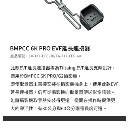
相關說明
【關於「AFTEE先享後付」】
ATM付款
AFTEE先享後付是「在收到商品之後才付款」的支付方式。 讓您購物簡單
便利好安心！
１．簡單：不需註冊會員、不需綁卡、不需儲值。
運送方式
２．便利：只要手機號碼，簡訊認證，即可結帳。
３．安心：先確認商品／服務後，再付款。
全家取貨付款
每筆NT$60，滿NT$399(含以上)免運費
【「AFTEE先享後付」結帳流程】
１．於結帳方式選擇「AFTEE先享後付」後，將跳轉至「AFTEE先享後付」
萊爾富取貨付款
結帳頁面，進行簡訊認證並確認金額後，即可完成結帳。
２．訂單成立數日內，您將收到繳費通知簡訊。
每筆NT$60，滿NT$399(含以上)免運費
３．收到繳費通知簡訊後14天內，點擊此簡訊中的連結，可透過四大超商／
ATM／網路銀行／等多元方式進行付款，方視為交易完成。
7-11取貨付款
※ 請注意：結帳手續完成當下不需立刻繳費，但若您需要取消訂單，請聯絡
每筆NT$60，滿NT$399(含以上)免運費
購買商品的店家。未經商家同意取消之訂單仍視為有效，需透過AFTEE先享
後付繳納相關費用。
宅配
※ 交易是否成功請以「AFTEE先享後付 」之結帳頁面顯示為準，若有關於
是否繳費成功／繳費後需取消欲退款等相關疑問，請聯繫「AFTEE先享後付
每筆NT$75，滿NT$399(含以上)免運費
客戶支援中心」
https://netprotections.freshdesk.com/support/home
付款後門市自取
【注意事項】
１．透過由恩沛科技股份有限公司提供之「AFTEE先享後付」服務完成之交
免運費
易，需依本服務之必要範圍內提供個人資料，並將交易相關給付款項請求債
權轉讓予恩沛科技股份有限公司。