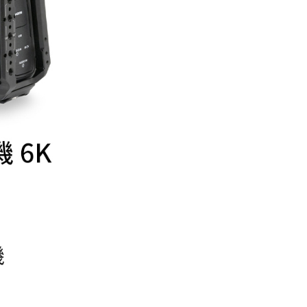
繳納相關費用。
否成功請以「AFTEE先享後付 」之結帳頁面顯示為準，若有關於
功／繳費後需取消欲退款等相關疑問，請聯繫「AFTEE先享後
援中心」
https://netprotections.freshdesk.com/support/home
項】
恩沛科技股份有限公司提供之「AFTEE先享後付」服務完成之
依本服務之必要範圍內提供個人資料，並將交易相關給付款項請
讓予恩沛科技股份有限公司。
個人資料處理事宜，請瀏覽以下網址：
ee.tw/terms/#terms3
年的使用者請事先徵得法定代理人或監護人之同意方可使用
E先享後付」，若未經同意申辦者引起之損失，本公司不負相關責
AFTEE先享後付」時，將依據個別帳號之用戶狀況，依本公司
核予不同之上限額度；若仍有額度不足之情形，本公司將視審查
用戶進行身份認證。
一人註冊多個帳號或使用他人資訊註冊。若發現惡意使用之情
科技股份有限公司將有權停止該用戶之使用額度並採取法律行