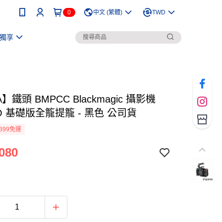
0
中文 (繁體)
TWD
獨享
A】鐵頭 BMPCC Blackmagic 攝影機
RO 基礎版全籠提籠 - 黑色 公司貨
399免運
080