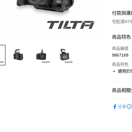
付款與運
宅配滿NT$
付款方式
商品特色
信用卡一
商品編號
9867168
信用卡分
商品特色
3 期 
適用於B
6 期 
合作金
華南商
12 期
合作金
上海商
商品相關分
華南商
合作金
LINE Pay
國泰世
上海商
華南商
攝影器材
臺灣中
國泰世
分享
Apple Pay
上海商
匯豐（
臺灣中
｜攝影器
國泰世
聯邦商
匯豐（
街口支付
臺灣中
元大商
聯邦商
匯豐（
玉山商
悠遊付
元大商
聯邦商