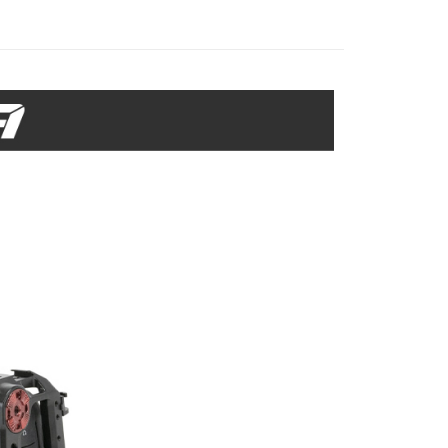
際商業銀行
中國信託商業銀行
業銀行
星展（台灣）商業銀行
業銀行
永豐商業銀行
天信用卡公司
y
際商業銀行
中國信託商業銀行
業銀行
星展（台灣）商業銀行
天信用卡公司
際商業銀行
中國信託商業銀行
天信用卡公司
享後付
FTEE先享後付」】
先享後付是「在收到商品之後才付款」的支付方式。 讓您購物簡單
心！
：不需註冊會員、不需綁卡、不需儲值。
：只要手機號碼，簡訊認證，即可結帳。
：先確認商品／服務後，再付款。
EE先享後付」結帳流程】
5，滿NT$399(含以上)免運費
方式選擇「AFTEE先享後付」後，將跳轉至「AFTEE先享後
頁面，進行簡訊認證並確認金額後，即可完成結帳。
市自取
成立數日內，您將收到繳費通知簡訊。
費通知簡訊後14天內，點擊此簡訊中的連結，可透過四大超商
網路銀行／等多元方式進行付款，方視為交易完成。
：結帳手續完成當下不需立刻繳費，但若您需要取消訂單，請聯
的店家。未經商家同意取消之訂單仍視為有效，需透過AFTEE