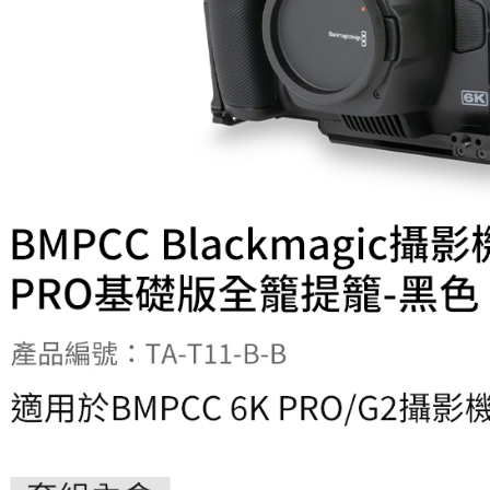
先享後付
※ 交易是
是否繳費成
付客戶支
【注意事
１．透過由
交易，需
求債權轉
２．關於
https://aft
３．未成
「AFTE
任。
４．使用「
即時審查
結果請求
５．嚴禁
形，恩沛
動。