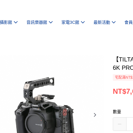
攝影館
音訊樂器館
家電3C館
最新活動
會員
【TILT
6K P
宅配滿NT$
NT$7,
數量