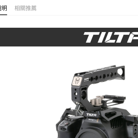
台新國
玉山商
元大商
說明
相關推薦
台灣樂
Google Pa
台新國
玉山商
台灣樂
台新國
全支付
台灣樂
全盈+PAY
AFTEE先
相關說明
【關於「A
ATM付款
AFTEE
便利好安
１．簡單
２．便利
運送方式
３．安心
宅配
【「AFT
每筆NT$7
１．於結帳
付」結帳
付款後門
２．訂單
３．收到繳
免運費
／ATM／
※ 請注意
絡購買商品