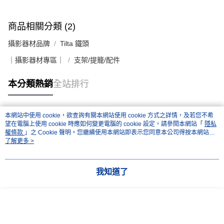
４．使用「AFTEE先享後付」時，將依據個別帳號之用戶狀況，依本公司即
時審查核予不同之上限額度；若仍有額度不足之情形，本公司將視審查結果
請求用戶進行身份認證。
商品相關分類 (2)
５．嚴禁一人註冊多個帳號或使用他人資訊註冊。若發現惡意使用之情形，
恩沛科技股份有限公司將有權停止該用戶之使用額度並採取法律行動。
攝影器材品牌
Tilta 鐵頭
｜攝影器材專區｜
支架/提籠/配件
本分類熱銷
全站排行
本網站中使用 cookie，欲查詢有關本網站使用 cookie 方式之詳情，及若您不希
熱門標籤
望在電腦上使用 cookie 時應如何變更電腦的 cookie 設定，請參閱本網站「
隱私
權條款
」之 Cookie 聲明。您繼續使用本網站即表示您同意本公司得按本網站使
用條款之 Cookie 聲明使用 cookie。
了解更多 >
我知道了