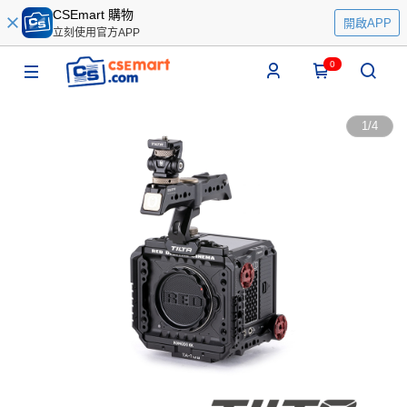
CSEmart 購物
開啟APP
立刻使用官方APP
0
1
/
4