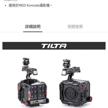
6 期 0 利率 每期
NT$1,311
21家銀行
合作金庫商業銀行
第一商業銀行
適用於RED Komodo攝影機。
華南商業銀行
彰化商業銀行
12 期 0 利率 每期
NT$655
21家銀行
合作金庫商業銀行
第一商業銀行
上海商業儲蓄銀行
台北富邦商業銀行
華南商業銀行
彰化商業銀行
合作金庫商業銀行
第一商業銀行
LINE Pay
國泰世華商業銀行
兆豐國際商業銀行
上海商業儲蓄銀行
台北富邦商業銀行
華南商業銀行
彰化商業銀行
臺灣中小企業銀行
台中商業銀行
國泰世華商業銀行
兆豐國際商業銀行
Apple Pay
上海商業儲蓄銀行
台北富邦商業銀行
詳細說明
相關推薦
匯豐（台灣）商業銀行
華泰商業銀行
臺灣中小企業銀行
台中商業銀行
國泰世華商業銀行
兆豐國際商業銀行
聯邦商業銀行
遠東國際商業銀行
匯豐（台灣）商業銀行
華泰商業銀行
街口支付
臺灣中小企業銀行
台中商業銀行
元大商業銀行
永豐商業銀行
聯邦商業銀行
遠東國際商業銀行
匯豐（台灣）商業銀行
華泰商業銀行
玉山商業銀行
星展（台灣）商業銀行
悠遊付
元大商業銀行
永豐商業銀行
聯邦商業銀行
遠東國際商業銀行
台新國際商業銀行
中國信託商業銀行
玉山商業銀行
星展（台灣）商業銀行
元大商業銀行
永豐商業銀行
台灣樂天信用卡公司
Google Pay
台新國際商業銀行
中國信託商業銀行
玉山商業銀行
星展（台灣）商業銀行
台灣樂天信用卡公司
台新國際商業銀行
中國信託商業銀行
全支付
台灣樂天信用卡公司
全盈+PAY
AFTEE先享後付
相關說明
【關於「AFTEE先享後付」】
ATM付款
AFTEE先享後付是「在收到商品之後才付款」的支付方式。 讓您購物簡單
便利好安心！
１．簡單：不需註冊會員、不需綁卡、不需儲值。
運送方式