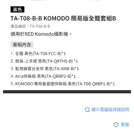
２．便利：只要手機號碼，簡訊認證，即可結帳。
３．安心：先確認商品／服務後，再付款。
宅配
每筆NT$75，滿NT$399(含以上)免運費
【「AFTEE先享後付」結帳流程】
１．於結帳方式選擇「AFTEE先享後付」後，將跳轉至「AFTEE先享後付」
付款後門市自取
結帳頁面，進行簡訊認證並確認金額後，即可完成結帳。
２．訂單成立數日內，您將收到繳費通知簡訊。
免運費
３．收到繳費通知簡訊後14天內，點擊此簡訊中的連結，可透過四大超商／
ATM／網路銀行／等多元方式進行付款，方視為交易完成。
※ 請注意：結帳手續完成當下不需立刻繳費，但若您需要取消訂單，請聯絡
購買商品的店家。未經商家同意取消之訂單仍視為有效，需透過AFTEE先享
後付繳納相關費用。
※ 交易是否成功請以「AFTEE先享後付 」之結帳頁面顯示為準，若有關於
是否繳費成功／繳費後需取消欲退款等相關疑問，請聯繫「AFTEE先享後付
客戶支援中心」
https://netprotections.freshdesk.com/support/home
【注意事項】
１．透過由恩沛科技股份有限公司提供之「AFTEE先享後付」服務完成之交
易，需依本服務之必要範圍內提供個人資料，並將交易相關給付款項請求債
權轉讓予恩沛科技股份有限公司。
２．關於個人資料處理事宜，請瀏覽以下網址：
顯示電腦版詳細說明
https://aftee.tw/terms/#terms3
３．未成年的使用者請事先徵得法定代理人或監護人之同意方可使用
「AFTEE先享後付」，若未經同意申辦者引起之損失，本公司不負相關責
客服
任。