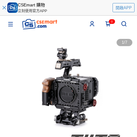
CSEmart 購物
開啟APP
立刻使用官方APP
0
1
/
7