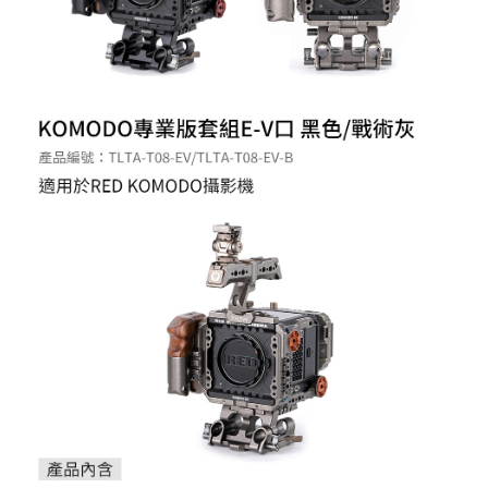
ATM付款
AFTEE先享後付是「在收到商品之後才付款」的支付方式。 讓您購物簡單
便利好安心！
１．簡單：不需註冊會員、不需綁卡、不需儲值。
運送方式
２．便利：只要手機號碼，簡訊認證，即可結帳。
３．安心：先確認商品／服務後，再付款。
宅配
每筆NT$75，滿NT$399(含以上)免運費
【「AFTEE先享後付」結帳流程】
１．於結帳方式選擇「AFTEE先享後付」後，將跳轉至「AFTEE先享後付」
付款後門市自取
結帳頁面，進行簡訊認證並確認金額後，即可完成結帳。
２．訂單成立數日內，您將收到繳費通知簡訊。
免運費
３．收到繳費通知簡訊後14天內，點擊此簡訊中的連結，可透過四大超商／
ATM／網路銀行／等多元方式進行付款，方視為交易完成。
※ 請注意：結帳手續完成當下不需立刻繳費，但若您需要取消訂單，請聯絡
購買商品的店家。未經商家同意取消之訂單仍視為有效，需透過AFTEE先享
後付繳納相關費用。
※ 交易是否成功請以「AFTEE先享後付 」之結帳頁面顯示為準，若有關於
是否繳費成功／繳費後需取消欲退款等相關疑問，請聯繫「AFTEE先享後付
客戶支援中心」
https://netprotections.freshdesk.com/support/home
【注意事項】
１．透過由恩沛科技股份有限公司提供之「AFTEE先享後付」服務完成之交
易，需依本服務之必要範圍內提供個人資料，並將交易相關給付款項請求債
權轉讓予恩沛科技股份有限公司。
２．關於個人資料處理事宜，請瀏覽以下網址：
https://aftee.tw/terms/#terms3