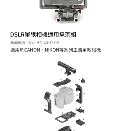
ATM付款
AFTEE先享後付是「在收到商品之後才付款」的支付方式。 讓您購物簡單
便利好安心！
１．簡單：不需註冊會員、不需綁卡、不需儲值。
運送方式
２．便利：只要手機號碼，簡訊認證，即可結帳。
３．安心：先確認商品／服務後，再付款。
宅配
每筆NT$75，滿NT$399(含以上)免運費
【「AFTEE先享後付」結帳流程】
１．於結帳方式選擇「AFTEE先享後付」後，將跳轉至「AFTEE先享後付」
付款後門市自取
結帳頁面，進行簡訊認證並確認金額後，即可完成結帳。
２．訂單成立數日內，您將收到繳費通知簡訊。
免運費
３．收到繳費通知簡訊後14天內，點擊此簡訊中的連結，可透過四大超商／
ATM／網路銀行／等多元方式進行付款，方視為交易完成。
※ 請注意：結帳手續完成當下不需立刻繳費，但若您需要取消訂單，請聯絡
購買商品的店家。未經商家同意取消之訂單仍視為有效，需透過AFTEE先享
後付繳納相關費用。
※ 交易是否成功請以「AFTEE先享後付 」之結帳頁面顯示為準，若有關於
是否繳費成功／繳費後需取消欲退款等相關疑問，請聯繫「AFTEE先享後付
客戶支援中心」
https://netprotections.freshdesk.com/support/home
【注意事項】
１．透過由恩沛科技股份有限公司提供之「AFTEE先享後付」服務完成之交
易，需依本服務之必要範圍內提供個人資料，並將交易相關給付款項請求債
權轉讓予恩沛科技股份有限公司。
２．關於個人資料處理事宜，請瀏覽以下網址：
https://aftee.tw/terms/#terms3