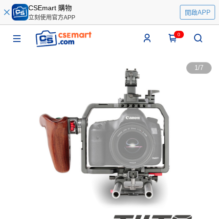
CSEmart 購物
開啟APP
立刻使用官方APP
0
1
/
7