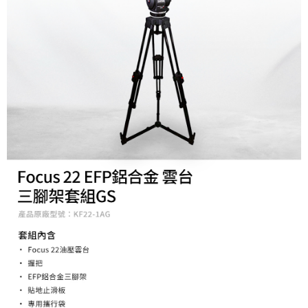
便利好安心！
１．簡單：不需註冊會員、不需綁卡、不需儲值。
運送方式
２．便利：只要手機號碼，簡訊認證，即可結帳。
３．安心：先確認商品／服務後，再付款。
宅配
每筆NT$75，滿NT$399(含以上)免運費
【「AFTEE先享後付」結帳流程】
１．於結帳方式選擇「AFTEE先享後付」後，將跳轉至「AFTEE先享後付」
付款後門市自取
結帳頁面，進行簡訊認證並確認金額後，即可完成結帳。
２．訂單成立數日內，您將收到繳費通知簡訊。
免運費
３．收到繳費通知簡訊後14天內，點擊此簡訊中的連結，可透過四大超商／
ATM／網路銀行／等多元方式進行付款，方視為交易完成。
※ 請注意：結帳手續完成當下不需立刻繳費，但若您需要取消訂單，請聯絡
購買商品的店家。未經商家同意取消之訂單仍視為有效，需透過AFTEE先享
後付繳納相關費用。
※ 交易是否成功請以「AFTEE先享後付 」之結帳頁面顯示為準，若有關於
是否繳費成功／繳費後需取消欲退款等相關疑問，請聯繫「AFTEE先享後付
客戶支援中心」
https://netprotections.freshdesk.com/support/home
【注意事項】
１．透過由恩沛科技股份有限公司提供之「AFTEE先享後付」服務完成之交
易，需依本服務之必要範圍內提供個人資料，並將交易相關給付款項請求債
權轉讓予恩沛科技股份有限公司。
２．關於個人資料處理事宜，請瀏覽以下網址：
https://aftee.tw/terms/#terms3
３．未成年的使用者請事先徵得法定代理人或監護人之同意方可使用