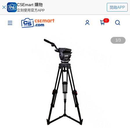
CSEmart 購物
開啟APP
立刻使用官方APP
0
1
/
3