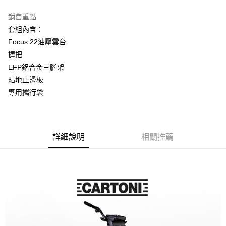
3 期 0 利率 每期
NT$70,700
21家銀行
銷售重點
6 期 0 利率 每期
NT$35,350
21家銀行
合作金庫商業銀行
第一商業銀行
套組內含：
華南商業銀行
彰化商業銀行
12 期 0 利率 每期
NT$17,675
21家銀行
合作金庫商業銀行
第一商業銀行
Focus 22油壓雲台
上海商業儲蓄銀行
台北富邦商業銀行
華南商業銀行
彰化商業銀行
合作金庫商業銀行
第一商業銀行
LINE Pay
國泰世華商業銀行
兆豐國際商業銀行
握把
上海商業儲蓄銀行
台北富邦商業銀行
華南商業銀行
彰化商業銀行
臺灣中小企業銀行
台中商業銀行
EFP鋁合金三腳架
國泰世華商業銀行
兆豐國際商業銀行
Apple Pay
上海商業儲蓄銀行
台北富邦商業銀行
匯豐（台灣）商業銀行
華泰商業銀行
臺灣中小企業銀行
台中商業銀行
貼地止滑板
國泰世華商業銀行
兆豐國際商業銀行
聯邦商業銀行
遠東國際商業銀行
匯豐（台灣）商業銀行
華泰商業銀行
街口支付
專用攜行袋
臺灣中小企業銀行
台中商業銀行
元大商業銀行
永豐商業銀行
聯邦商業銀行
遠東國際商業銀行
匯豐（台灣）商業銀行
華泰商業銀行
玉山商業銀行
星展（台灣）商業銀行
悠遊付
元大商業銀行
永豐商業銀行
聯邦商業銀行
遠東國際商業銀行
台新國際商業銀行
中國信託商業銀行
玉山商業銀行
星展（台灣）商業銀行
元大商業銀行
永豐商業銀行
台灣樂天信用卡公司
Google Pay
台新國際商業銀行
中國信託商業銀行
玉山商業銀行
星展（台灣）商業銀行
詳細說明
相關推薦
台灣樂天信用卡公司
台新國際商業銀行
中國信託商業銀行
全支付
台灣樂天信用卡公司
全盈+PAY
AFTEE先享後付
相關說明
【關於「AFTEE先享後付」】
ATM付款
AFTEE先享後付是「在收到商品之後才付款」的支付方式。 讓您購物簡單