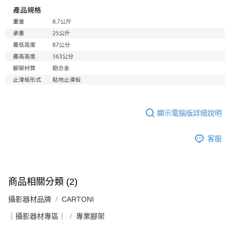
「AFTEE先享後付」，若未經同意申辦者引起之損失，本公司不負相關責
任。
４．使用「AFTEE先享後付」時，將依據個別帳號之用戶狀況，依本公司即
時審查核予不同之上限額度；若仍有額度不足之情形，本公司將視審查結果
請求用戶進行身份認證。
５．嚴禁一人註冊多個帳號或使用他人資訊註冊。若發現惡意使用之情形，
恩沛科技股份有限公司將有權停止該用戶之使用額度並採取法律行動。
顯示電腦版詳細說明
客服
商品相關分類 (2)
攝影器材品牌
CARTONI
｜攝影器材專區｜
專業腳架