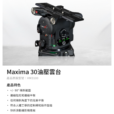
便利好安心！
１．簡單：不需註冊會員、不需綁卡、不需儲值。
運送方式
２．便利：只要手機號碼，簡訊認證，即可結帳。
３．安心：先確認商品／服務後，再付款。
宅配
每筆NT$75，滿NT$399(含以上)免運費
【「AFTEE先享後付」結帳流程】
１．於結帳方式選擇「AFTEE先享後付」後，將跳轉至「AFTEE先享後付」
付款後門市自取
結帳頁面，進行簡訊認證並確認金額後，即可完成結帳。
２．訂單成立數日內，您將收到繳費通知簡訊。
免運費
３．收到繳費通知簡訊後14天內，點擊此簡訊中的連結，可透過四大超商／
ATM／網路銀行／等多元方式進行付款，方視為交易完成。
※ 請注意：結帳手續完成當下不需立刻繳費，但若您需要取消訂單，請聯絡
購買商品的店家。未經商家同意取消之訂單仍視為有效，需透過AFTEE先享
後付繳納相關費用。
※ 交易是否成功請以「AFTEE先享後付 」之結帳頁面顯示為準，若有關於
是否繳費成功／繳費後需取消欲退款等相關疑問，請聯繫「AFTEE先享後付
客戶支援中心」
https://netprotections.freshdesk.com/support/home
【注意事項】
１．透過由恩沛科技股份有限公司提供之「AFTEE先享後付」服務完成之交
易，需依本服務之必要範圍內提供個人資料，並將交易相關給付款項請求債
權轉讓予恩沛科技股份有限公司。
２．關於個人資料處理事宜，請瀏覽以下網址：
https://aftee.tw/terms/#terms3
３．未成年的使用者請事先徵得法定代理人或監護人之同意方可使用