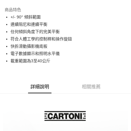
3 期 0 利率 每期
NT$124,033
21家銀行
商品特色
6 期 0 利率 每期
NT$62,016
21家銀行
合作金庫商業銀行
第一商業銀行
+/- 90° 傾斜範圍
華南商業銀行
彰化商業銀行
12 期 0 利率 每期
NT$31,008
21家銀行
合作金庫商業銀行
第一商業銀行
連續阻尼和連續平衡
上海商業儲蓄銀行
台北富邦商業銀行
華南商業銀行
彰化商業銀行
合作金庫商業銀行
第一商業銀行
LINE Pay
國泰世華商業銀行
兆豐國際商業銀行
任何傾斜角度下的完美平衡
上海商業儲蓄銀行
台北富邦商業銀行
華南商業銀行
彰化商業銀行
臺灣中小企業銀行
台中商業銀行
符合人體工學的控制桿和操作旋鈕
國泰世華商業銀行
兆豐國際商業銀行
Apple Pay
上海商業儲蓄銀行
台北富邦商業銀行
匯豐（台灣）商業銀行
華泰商業銀行
臺灣中小企業銀行
台中商業銀行
快拆滑動攝影機底板
國泰世華商業銀行
兆豐國際商業銀行
聯邦商業銀行
遠東國際商業銀行
匯豐（台灣）商業銀行
華泰商業銀行
街口支付
電子數據顯示和照明水平儀
臺灣中小企業銀行
台中商業銀行
元大商業銀行
永豐商業銀行
聯邦商業銀行
遠東國際商業銀行
匯豐（台灣）商業銀行
華泰商業銀行
載重範圍為3至40公斤
玉山商業銀行
星展（台灣）商業銀行
悠遊付
元大商業銀行
永豐商業銀行
聯邦商業銀行
遠東國際商業銀行
台新國際商業銀行
中國信託商業銀行
玉山商業銀行
星展（台灣）商業銀行
元大商業銀行
永豐商業銀行
台灣樂天信用卡公司
Google Pay
台新國際商業銀行
中國信託商業銀行
玉山商業銀行
星展（台灣）商業銀行
台灣樂天信用卡公司
台新國際商業銀行
中國信託商業銀行
全支付
詳細說明
相關推薦
台灣樂天信用卡公司
全盈+PAY
AFTEE先享後付
相關說明
【關於「AFTEE先享後付」】
ATM付款
AFTEE先享後付是「在收到商品之後才付款」的支付方式。 讓您購物簡單