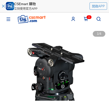
CSEmart 購物
開啟APP
立刻使用官方APP
0
1
/
4