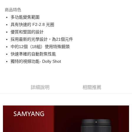
3 期 0 利率 每期
NT$15,300
21家銀行
商品特色
6 期 0 利率 每期
NT$7,650
21家銀行
合作金庫商業銀行
第一商業銀行
多功能變焦範圍
華南商業銀行
彰化商業銀行
12 期 0 利率 每期
NT$3,825
21家銀行
合作金庫商業銀行
第一商業銀行
具有快速的 F2-2.8 光圈
上海商業儲蓄銀行
台北富邦商業銀行
華南商業銀行
彰化商業銀行
合作金庫商業銀行
第一商業銀行
超商取貨付款
國泰世華商業銀行
兆豐國際商業銀行
優質和堅固的設計
上海商業儲蓄銀行
台北富邦商業銀行
華南商業銀行
彰化商業銀行
臺灣中小企業銀行
台中商業銀行
採用最新的光學設計，為21個元件
國泰世華商業銀行
兆豐國際商業銀行
LINE Pay
上海商業儲蓄銀行
台北富邦商業銀行
匯豐（台灣）商業銀行
華泰商業銀行
臺灣中小企業銀行
台中商業銀行
中的12個（18組）使用特殊鏡頭
國泰世華商業銀行
兆豐國際商業銀行
聯邦商業銀行
遠東國際商業銀行
匯豐（台灣）商業銀行
華泰商業銀行
Apple Pay
快速準確的自動對焦性能
臺灣中小企業銀行
台中商業銀行
元大商業銀行
永豐商業銀行
聯邦商業銀行
遠東國際商業銀行
匯豐（台灣）商業銀行
華泰商業銀行
獨特的視頻功能- Dolly Shot
玉山商業銀行
星展（台灣）商業銀行
街口支付
元大商業銀行
永豐商業銀行
聯邦商業銀行
遠東國際商業銀行
台新國際商業銀行
中國信託商業銀行
玉山商業銀行
星展（台灣）商業銀行
元大商業銀行
永豐商業銀行
台灣樂天信用卡公司
悠遊付
台新國際商業銀行
中國信託商業銀行
玉山商業銀行
星展（台灣）商業銀行
台灣樂天信用卡公司
台新國際商業銀行
中國信託商業銀行
Google Pay
詳細說明
相關推薦
台灣樂天信用卡公司
全支付
全盈+PAY
AFTEE先享後付
相關說明