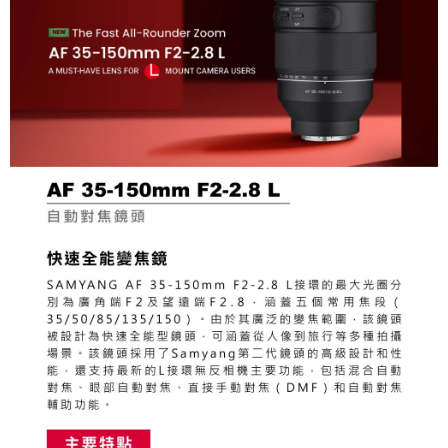
【關於「AFTEE先享後付」】
ATM付款
AFTEE先享後付是「在收到商品之後才付款」的支付方式。 讓您購物簡單
便利好安心！
１．簡單：不需註冊會員、不需綁卡、不需儲值。
運送方式
２．便利：只要手機號碼，簡訊認證，即可結帳。
３．安心：先確認商品／服務後，再付款。
全家取貨付款
每筆NT$60，滿NT$399(含以上)免運費
【「AFTEE先享後付」結帳流程】
１．於結帳方式選擇「AFTEE先享後付」後，將跳轉至「AFTEE先享後付」
萊爾富取貨付款
結帳頁面，進行簡訊認證並確認金額後，即可完成結帳。
２．訂單成立數日內，您將收到繳費通知簡訊。
每筆NT$60，滿NT$399(含以上)免運費
３．收到繳費通知簡訊後14天內，點擊此簡訊中的連結，可透過四大超商／
ATM／網路銀行／等多元方式進行付款，方視為交易完成。
7-11取貨付款
※ 請注意：結帳手續完成當下不需立刻繳費，但若您需要取消訂單，請聯絡
每筆NT$60，滿NT$399(含以上)免運費
購買商品的店家。未經商家同意取消之訂單仍視為有效，需透過AFTEE先享
後付繳納相關費用。
宅配
※ 交易是否成功請以「AFTEE先享後付 」之結帳頁面顯示為準，若有關於
是否繳費成功／繳費後需取消欲退款等相關疑問，請聯繫「AFTEE先享後付
每筆NT$75，滿NT$399(含以上)免運費
客戶支援中心」
https://netprotections.freshdesk.com/support/home
付款後門市自取
【注意事項】
１．透過由恩沛科技股份有限公司提供之「AFTEE先享後付」服務完成之交
免運費
易，需依本服務之必要範圍內提供個人資料，並將交易相關給付款項請求債
權轉讓予恩沛科技股份有限公司。
２．關於個人資料處理事宜，請瀏覽以下網址：