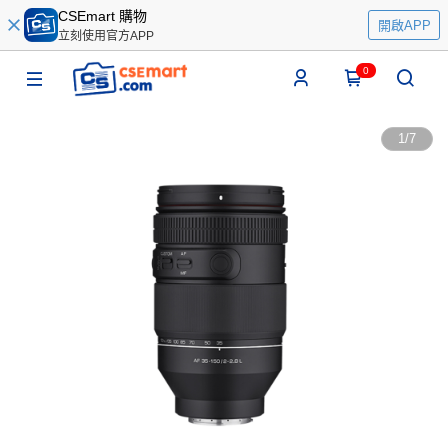
CSEmart 購物
開啟APP
立刻使用官方APP
0
1
/
7