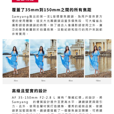
https://aftee.tw/terms/#terms3
３．未成年的使用者請事先徵得法定代理人或監護人之同意方可使用
「AFTEE先享後付」，若未經同意申辦者引起之損失，本公司不負相關責
任。
４．使用「AFTEE先享後付」時，將依據個別帳號之用戶狀況，依本公司即
時審查核予不同之上限額度；若仍有額度不足之情形，本公司將視審查結果
請求用戶進行身份認證。
５．嚴禁一人註冊多個帳號或使用他人資訊註冊。若發現惡意使用之情形，
恩沛科技股份有限公司將有權停止該用戶之使用額度並採取法律行動。