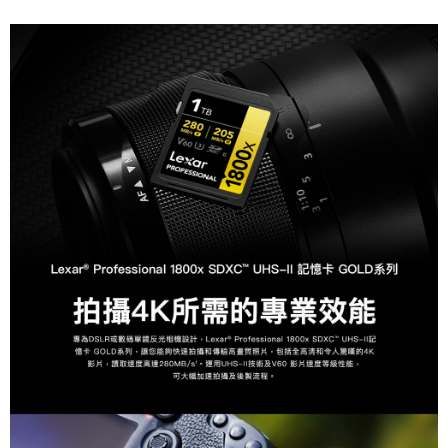
相關說明
【關於「AFTEE先享後付」】
ATM付款
AFTEE先享後付是「在收到商品之後才付款」的支付方式。 讓您購物簡單
便利好安心！
１．簡單：不需註冊會員、不需綁卡、不需儲值。
運送方式
２．便利：只要手機號碼，簡訊認證，即可結帳。
３．安心：先確認商品／服務後，再付款。
全家取貨付款
每筆NT$60，滿NT$399(含以上)免運費
【「AFTEE先享後付」結帳流程】
１．於結帳方式選擇「AFTEE先享後付」後，將跳轉至「AFTEE先享後付」
萊爾富取貨付款
結帳頁面，進行簡訊認證並確認金額後，即可完成結帳。
２．訂單成立數日內，您將收到繳費通知簡訊。
每筆NT$60，滿NT$399(含以上)免運費
３．收到繳費通知簡訊後14天內，點擊此簡訊中的連結，可透過四大超商／
ATM／網路銀行／等多元方式進行付款，方視為交易完成。
7-11取貨付款
※ 請注意：結帳手續完成當下不需立刻繳費，但若您需要取消訂單，請聯絡
每筆NT$60，滿NT$399(含以上)免運費
購買商品的店家。未經商家同意取消之訂單仍視為有效，需透過AFTEE先享
後付繳納相關費用。
宅配
※ 交易是否成功請以「AFTEE先享後付 」之結帳頁面顯示為準，若有關於
是否繳費成功／繳費後需取消欲退款等相關疑問，請聯繫「AFTEE先享後付
每筆NT$75，滿NT$399(含以上)免運費
客戶支援中心」
https://netprotections.freshdesk.com/support/home
付款後門市自取
【注意事項】
１．透過由恩沛科技股份有限公司提供之「AFTEE先享後付」服務完成之交
免運費
易，需依本服務之必要範圍內提供個人資料，並將交易相關給付款項請求債
權轉讓予恩沛科技股份有限公司。