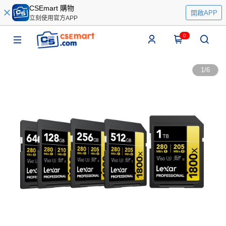
CSEmart 購物
開啟APP
立刻使用官方APP
0
1
/
6