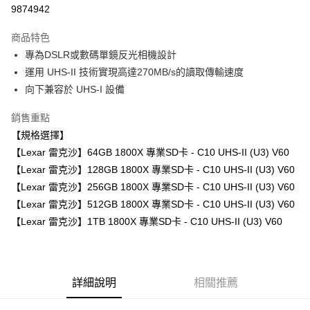
信用卡分期付款
9874942
3 期 0 利率 每期
NT$333
21家銀行
商品特色
6 期 0 利率 每期
NT$166
21家銀行
合作金庫商業銀行
第一商業銀行
專為DSLR或數碼單鏡反光相機設計
華南商業銀行
彰化商業銀行
12 期 0 利率 每期
NT$83
21家銀行
合作金庫商業銀行
第一商業銀行
運用 UHS-II 技術實現高達270MB/s的讀取傳輸速度
上海商業儲蓄銀行
台北富邦商業銀行
華南商業銀行
彰化商業銀行
合作金庫商業銀行
第一商業銀行
超商取貨付款
國泰世華商業銀行
兆豐國際商業銀行
向下兼容於 UHS-I 設備
上海商業儲蓄銀行
台北富邦商業銀行
華南商業銀行
彰化商業銀行
臺灣中小企業銀行
台中商業銀行
國泰世華商業銀行
兆豐國際商業銀行
LINE Pay
上海商業儲蓄銀行
台北富邦商業銀行
銷售重點
匯豐（台灣）商業銀行
華泰商業銀行
臺灣中小企業銀行
台中商業銀行
國泰世華商業銀行
兆豐國際商業銀行
聯邦商業銀行
遠東國際商業銀行
【規格選擇】
匯豐（台灣）商業銀行
華泰商業銀行
Apple Pay
臺灣中小企業銀行
台中商業銀行
元大商業銀行
永豐商業銀行
【Lexar 雷克沙】64GB 1800X 專業SD卡 - C10 UHS-II (U3) V60
聯邦商業銀行
遠東國際商業銀行
匯豐（台灣）商業銀行
華泰商業銀行
玉山商業銀行
星展（台灣）商業銀行
街口支付
元大商業銀行
永豐商業銀行
【Lexar 雷克沙】128GB 1800X 專業SD卡 - C10 UHS-II (U3) V60
聯邦商業銀行
遠東國際商業銀行
台新國際商業銀行
中國信託商業銀行
玉山商業銀行
星展（台灣）商業銀行
【Lexar 雷克沙】256GB 1800X 專業SD卡 - C10 UHS-II (U3) V60
元大商業銀行
永豐商業銀行
台灣樂天信用卡公司
悠遊付
台新國際商業銀行
中國信託商業銀行
玉山商業銀行
星展（台灣）商業銀行
【Lexar 雷克沙】512GB 1800X 專業SD卡 - C10 UHS-II (U3) V60
台灣樂天信用卡公司
台新國際商業銀行
中國信託商業銀行
Google Pay
【Lexar 雷克沙】1TB 1800X 專業SD卡 - C10 UHS-II (U3) V60
台灣樂天信用卡公司
全支付
全盈+PAY
詳細說明
相關推薦
AFTEE先享後付