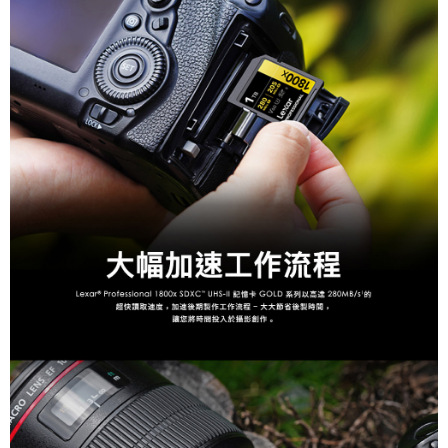
２．關於個人資料處理事宜，請瀏覽以下網址：
https://aftee.tw/terms/#terms3
３．未成年的使用者請事先徵得法定代理人或監護人之同意方可使用
「AFTEE先享後付」，若未經同意申辦者引起之損失，本公司不負相關責
任。
４．使用「AFTEE先享後付」時，將依據個別帳號之用戶狀況，依本公司即
時審查核予不同之上限額度；若仍有額度不足之情形，本公司將視審查結果
請求用戶進行身份認證。
５．嚴禁一人註冊多個帳號或使用他人資訊註冊。若發現惡意使用之情形，
恩沛科技股份有限公司將有權停止該用戶之使用額度並採取法律行動。