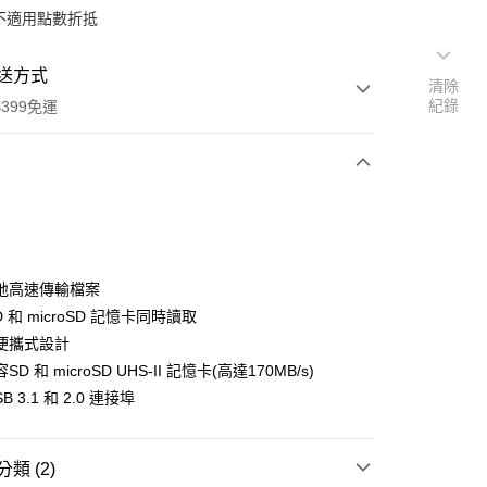
不適用點數折抵
送方式
清除
紀錄
399免運
次付款
期付款
0 利率 每期
NT$163
21家銀行
地高速傳輸檔案
0 利率 每期
NT$81
21家銀行
庫商業銀行
第一商業銀行
D 和 microSD 記憶卡同時讀取
業銀行
彰化商業銀行
 0 利率 每期
NT$40
21家銀行
便攜式設計
庫商業銀行
第一商業銀行
業儲蓄銀行
台北富邦商業銀行
業銀行
彰化商業銀行
D 和 microSD UHS-II 記憶卡(高達170MB/s)
庫商業銀行
第一商業銀行
付款
華商業銀行
兆豐國際商業銀行
業儲蓄銀行
台北富邦商業銀行
B 3.1 和 2.0 連接埠
業銀行
彰化商業銀行
小企業銀行
台中商業銀行
華商業銀行
兆豐國際商業銀行
業儲蓄銀行
台北富邦商業銀行
台灣）商業銀行
華泰商業銀行
小企業銀行
台中商業銀行
華商業銀行
兆豐國際商業銀行
業銀行
遠東國際商業銀行
台灣）商業銀行
華泰商業銀行
小企業銀行
台中商業銀行
類 (2)
業銀行
永豐商業銀行
業銀行
遠東國際商業銀行