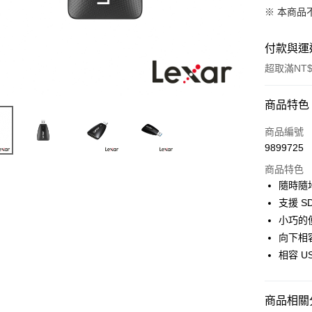
※ 本商品
付款與運
超取滿NT$
付款方式
商品特色
信用卡一
商品編號
9899725
信用卡分
商品特色
3 期 
隨時隨
6 期 
合作金
支援 S
華南商
12 期
小巧的
合作金
上海商
華南商
向下相容S
合作金
超商取貨
國泰世
上海商
相容 US
華南商
臺灣中
國泰世
LINE Pay
上海商
匯豐（
臺灣中
國泰世
聯邦商
匯豐（
Apple Pay
臺灣中
商品相關分
元大商
聯邦商