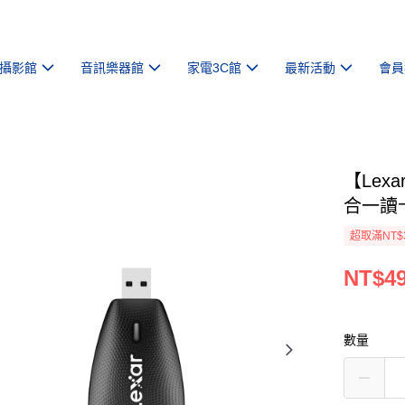
攝影館
音訊樂器館
家電3C館
最新活動
會員
【Lexar
合一讀
超取滿NT$
NT$4
數量