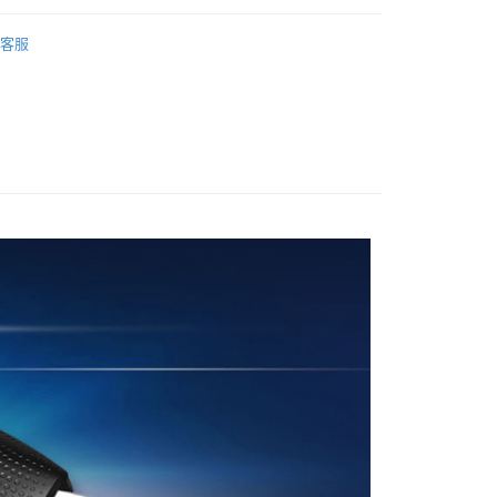
台灣）商業銀行
華泰商業銀行
業銀行
星展（台灣）商業銀行
業銀行
永豐商業銀行
品牌
Lexar 雷克沙
業銀行
遠東國際商業銀行
際商業銀行
中國信託商業銀行
業銀行
星展（台灣）商業銀行
客服
業銀行
永豐商業銀行
天信用卡公司
材專區｜
讀卡機/硬碟/記憶卡
際商業銀行
中國信託商業銀行
業銀行
星展（台灣）商業銀行
天信用卡公司
際商業銀行
中國信託商業銀行
y
天信用卡公司
享後付
FTEE先享後付」】
先享後付是「在收到商品之後才付款」的支付方式。 讓您購物簡單
心！
：不需註冊會員、不需綁卡、不需儲值。
：只要手機號碼，簡訊認證，即可結帳。
：先確認商品／服務後，再付款。
付款
EE先享後付」結帳流程】
0，滿NT$399(含以上)免運費
方式選擇「AFTEE先享後付」後，將跳轉至「AFTEE先享後
頁面，進行簡訊認證並確認金額後，即可完成結帳。
貨付款
成立數日內，您將收到繳費通知簡訊。
費通知簡訊後14天內，點擊此簡訊中的連結，可透過四大超商