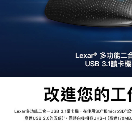
每筆NT$6
／ATM／
※ 請注意
7-11取貨
絡購買商品
先享後付
每筆NT$6
※ 交易是
是否繳費成
宅配
付客戶支
每筆NT$7
【注意事
付款後門
１．透過由
交易，需
免運費
求債權轉
２．關於
https://aft
３．未成
「AFTE
任。
４．使用「
即時審查
結果請求
５．嚴禁
形，恩沛
動。