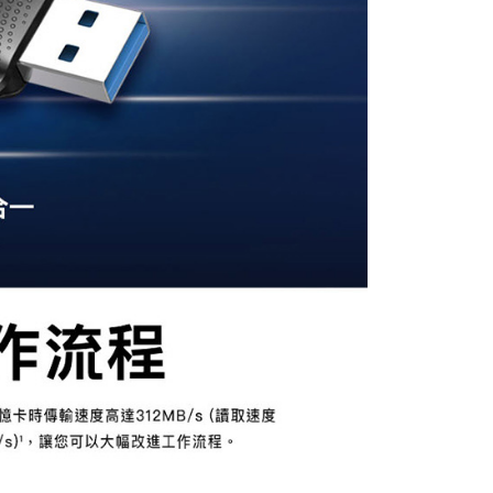
0，滿NT$399(含以上)免運費
網路銀行／等多元方式進行付款，方視為交易完成。
：結帳手續完成當下不需立刻繳費，但若您需要取消訂單，請聯
付款
的店家。未經商家同意取消之訂單仍視為有效，需透過AFTEE
繳納相關費用。
0，滿NT$399(含以上)免運費
否成功請以「AFTEE先享後付 」之結帳頁面顯示為準，若有關於
功／繳費後需取消欲退款等相關疑問，請聯繫「AFTEE先享後
援中心」
https://netprotections.freshdesk.com/support/home
5，滿NT$399(含以上)免運費
項】
市自取
恩沛科技股份有限公司提供之「AFTEE先享後付」服務完成之
依本服務之必要範圍內提供個人資料，並將交易相關給付款項請
讓予恩沛科技股份有限公司。
個人資料處理事宜，請瀏覽以下網址：
ee.tw/terms/#terms3
年的使用者請事先徵得法定代理人或監護人之同意方可使用
E先享後付」，若未經同意申辦者引起之損失，本公司不負相關責
AFTEE先享後付」時，將依據個別帳號之用戶狀況，依本公司
核予不同之上限額度；若仍有額度不足之情形，本公司將視審查
用戶進行身份認證。
一人註冊多個帳號或使用他人資訊註冊。若發現惡意使用之情
科技股份有限公司將有權停止該用戶之使用額度並採取法律行