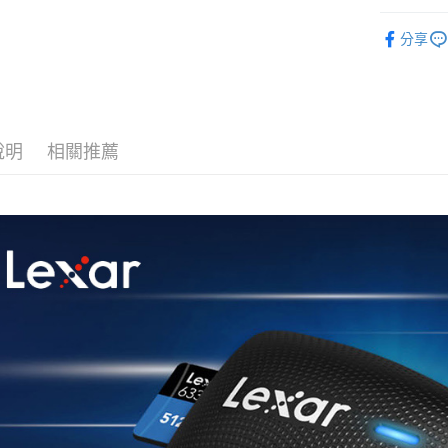
匯豐（
玉山商
街口支付
元大商
攝影器材
聯邦商
台新國
玉山商
分享
元大商
台灣樂
悠遊付
｜攝影器
台新國
玉山商
台灣樂
台新國
Google Pa
台灣樂
全支付
說明
相關推薦
全盈+PAY
AFTEE先
相關說明
【關於「A
ATM付款
AFTEE
便利好安
１．簡單
２．便利
運送方式
３．安心
全家取貨
【「AFT
每筆NT$6
１．於結帳
付」結帳
萊爾富取
２．訂單
３．收到繳