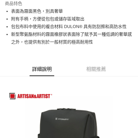
商品特色
6 期 0 利率 每期
NT$300
21家銀行
合作金庫商業銀行
第一商業銀行
表面為霧面黑色，別具奢華
華南商業銀行
彰化商業銀行
12 期 0 利率 每期
NT$150
21家銀行
合作金庫商業銀行
第一商業銀行
附有手柄，方便從包包或儲存區域取出
上海商業儲蓄銀行
台北富邦商業銀行
華南商業銀行
彰化商業銀行
合作金庫商業銀行
第一商業銀行
超商取貨付款
國泰世華商業銀行
兆豐國際商業銀行
包包布料中使用的複合材料 DULON® 具有防刮擦和高防水性
上海商業儲蓄銀行
台北富邦商業銀行
華南商業銀行
彰化商業銀行
臺灣中小企業銀行
台中商業銀行
新型聚氨酯材料的霧面橡膠狀表面除了賦予其一種低調的奢華感
國泰世華商業銀行
兆豐國際商業銀行
LINE Pay
上海商業儲蓄銀行
台北富邦商業銀行
匯豐（台灣）商業銀行
華泰商業銀行
臺灣中小企業銀行
台中商業銀行
之外，也提供有別於一般材質的極高耐用性
國泰世華商業銀行
兆豐國際商業銀行
聯邦商業銀行
遠東國際商業銀行
匯豐（台灣）商業銀行
華泰商業銀行
Apple Pay
臺灣中小企業銀行
台中商業銀行
元大商業銀行
永豐商業銀行
聯邦商業銀行
遠東國際商業銀行
匯豐（台灣）商業銀行
華泰商業銀行
玉山商業銀行
星展（台灣）商業銀行
街口支付
元大商業銀行
永豐商業銀行
聯邦商業銀行
遠東國際商業銀行
台新國際商業銀行
中國信託商業銀行
玉山商業銀行
星展（台灣）商業銀行
詳細說明
相關推薦
元大商業銀行
永豐商業銀行
台灣樂天信用卡公司
悠遊付
台新國際商業銀行
中國信託商業銀行
玉山商業銀行
星展（台灣）商業銀行
台灣樂天信用卡公司
台新國際商業銀行
中國信託商業銀行
Google Pay
台灣樂天信用卡公司
全支付
全盈+PAY
AFTEE先享後付
相關說明
【關於「AFTEE先享後付」】
ATM付款
AFTEE先享後付是「在收到商品之後才付款」的支付方式。 讓您購物簡單