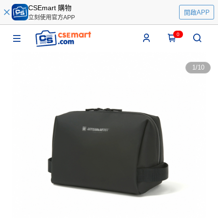
CSEmart 購物
開啟APP
立刻使用官方APP
0
1
/
10