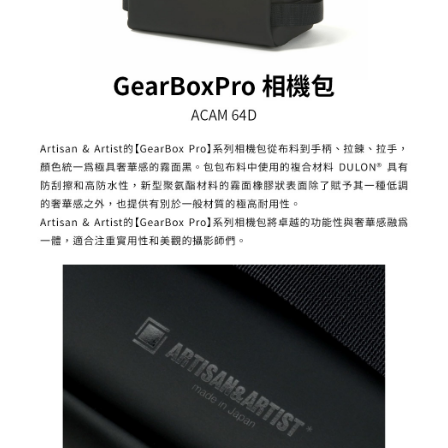
便利好安心！
１．簡單：不需註冊會員、不需綁卡、不需儲值。
運送方式
２．便利：只要手機號碼，簡訊認證，即可結帳。
３．安心：先確認商品／服務後，再付款。
全家取貨付款
每筆NT$60，滿NT$399(含以上)免運費
【「AFTEE先享後付」結帳流程】
１．於結帳方式選擇「AFTEE先享後付」後，將跳轉至「AFTEE先享後付」
萊爾富取貨付款
結帳頁面，進行簡訊認證並確認金額後，即可完成結帳。
２．訂單成立數日內，您將收到繳費通知簡訊。
每筆NT$60，滿NT$399(含以上)免運費
３．收到繳費通知簡訊後14天內，點擊此簡訊中的連結，可透過四大超商／
ATM／網路銀行／等多元方式進行付款，方視為交易完成。
7-11取貨付款
※ 請注意：結帳手續完成當下不需立刻繳費，但若您需要取消訂單，請聯絡
每筆NT$60，滿NT$399(含以上)免運費
購買商品的店家。未經商家同意取消之訂單仍視為有效，需透過AFTEE先享
後付繳納相關費用。
宅配
※ 交易是否成功請以「AFTEE先享後付 」之結帳頁面顯示為準，若有關於
是否繳費成功／繳費後需取消欲退款等相關疑問，請聯繫「AFTEE先享後付
每筆NT$75，滿NT$399(含以上)免運費
客戶支援中心」
https://netprotections.freshdesk.com/support/home
付款後門市自取
【注意事項】
１．透過由恩沛科技股份有限公司提供之「AFTEE先享後付」服務完成之交
免運費
易，需依本服務之必要範圍內提供個人資料，並將交易相關給付款項請求債
權轉讓予恩沛科技股份有限公司。
２．關於個人資料處理事宜，請瀏覽以下網址：
https://aftee.tw/terms/#terms3