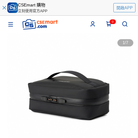
CSEmart 購物
開啟APP
立刻使用官方APP
0
1
/
7