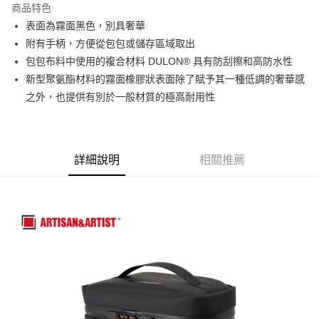
商品特色
6 期 0 利率 每期
NT$250
21家銀行
合作金庫商業銀行
第一商業銀行
表面為霧面黑色，別具奢華
華南商業銀行
彰化商業銀行
12 期 0 利率 每期
NT$125
21家銀行
合作金庫商業銀行
第一商業銀行
附有手柄，方便從包包或儲存區域取出
上海商業儲蓄銀行
台北富邦商業銀行
華南商業銀行
彰化商業銀行
合作金庫商業銀行
第一商業銀行
超商取貨付款
國泰世華商業銀行
兆豐國際商業銀行
包包布料中使用的複合材料 DULON® 具有防刮擦和高防水性
上海商業儲蓄銀行
台北富邦商業銀行
華南商業銀行
彰化商業銀行
臺灣中小企業銀行
台中商業銀行
新型聚氨酯材料的霧面橡膠狀表面除了賦予其一種低調的奢華感
國泰世華商業銀行
兆豐國際商業銀行
LINE Pay
上海商業儲蓄銀行
台北富邦商業銀行
匯豐（台灣）商業銀行
華泰商業銀行
臺灣中小企業銀行
台中商業銀行
之外，也提供有別於一般材質的極高耐用性
國泰世華商業銀行
兆豐國際商業銀行
聯邦商業銀行
遠東國際商業銀行
匯豐（台灣）商業銀行
華泰商業銀行
Apple Pay
臺灣中小企業銀行
台中商業銀行
元大商業銀行
永豐商業銀行
聯邦商業銀行
遠東國際商業銀行
匯豐（台灣）商業銀行
華泰商業銀行
玉山商業銀行
星展（台灣）商業銀行
街口支付
元大商業銀行
永豐商業銀行
聯邦商業銀行
遠東國際商業銀行
台新國際商業銀行
中國信託商業銀行
玉山商業銀行
星展（台灣）商業銀行
詳細說明
相關推薦
元大商業銀行
永豐商業銀行
台灣樂天信用卡公司
悠遊付
台新國際商業銀行
中國信託商業銀行
玉山商業銀行
星展（台灣）商業銀行
台灣樂天信用卡公司
台新國際商業銀行
中國信託商業銀行
Google Pay
台灣樂天信用卡公司
全支付
全盈+PAY
AFTEE先享後付
相關說明
【關於「AFTEE先享後付」】
ATM付款
AFTEE先享後付是「在收到商品之後才付款」的支付方式。 讓您購物簡單