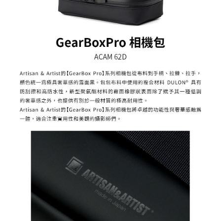
便利好安心！
１．簡單：不需註冊會員、不需綁卡、不需儲值。
運送方式
２．便利：只要手機號碼，簡訊認證，即可結帳。
３．安心：先確認商品／服務後，再付款。
全家取貨付款
每筆NT$60，滿NT$399(含以上)免運費
【「AFTEE先享後付」結帳流程】
１．於結帳方式選擇「AFTEE先享後付」後，將跳轉至「AFTEE先享後付」
萊爾富取貨付款
結帳頁面，進行簡訊認證並確認金額後，即可完成結帳。
２．訂單成立數日內，您將收到繳費通知簡訊。
每筆NT$60，滿NT$399(含以上)免運費
３．收到繳費通知簡訊後14天內，點擊此簡訊中的連結，可透過四大超商／
ATM／網路銀行／等多元方式進行付款，方視為交易完成。
7-11取貨付款
※ 請注意：結帳手續完成當下不需立刻繳費，但若您需要取消訂單，請聯絡
每筆NT$60，滿NT$399(含以上)免運費
購買商品的店家。未經商家同意取消之訂單仍視為有效，需透過AFTEE先享
後付繳納相關費用。
宅配
※ 交易是否成功請以「AFTEE先享後付 」之結帳頁面顯示為準，若有關於
是否繳費成功／繳費後需取消欲退款等相關疑問，請聯繫「AFTEE先享後付
每筆NT$75，滿NT$399(含以上)免運費
客戶支援中心」
https://netprotections.freshdesk.com/support/home
付款後門市自取
【注意事項】
１．透過由恩沛科技股份有限公司提供之「AFTEE先享後付」服務完成之交
免運費
易，需依本服務之必要範圍內提供個人資料，並將交易相關給付款項請求債
權轉讓予恩沛科技股份有限公司。
２．關於個人資料處理事宜，請瀏覽以下網址：
https://aftee.tw/terms/#terms3