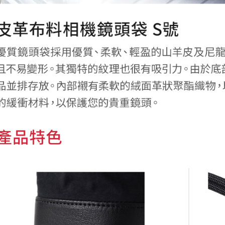
形，恩沛
動。