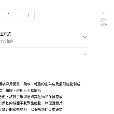
清除
紀錄
送方式
399免運
次付款
期付款
0 利率 每期
NT$800
21家銀行
頭袋採用優質、柔軟、輕盈的山羊皮及尼龍織物製成
0 利率 每期
NT$400
21家銀行
庫商業銀行
第一商業銀行
軟、精緻、耐用且不易變形
業銀行
彰化商業銀行
 0 利率 每期
NT$200
21家銀行
方形，該袋子很容易與其他物品並排存放
庫商業銀行
第一商業銀行
業儲蓄銀行
台北富邦商業銀行
業銀行
彰化商業銀行
有柔軟的絨面革狀聚酯織物，以保護鏡片
庫商業銀行
第一商業銀行
付款
華商業銀行
兆豐國際商業銀行
業儲蓄銀行
台北富邦商業銀行
了額外的緩衝材料，以保護您的貴重鏡頭
業銀行
彰化商業銀行
小企業銀行
台中商業銀行
華商業銀行
兆豐國際商業銀行