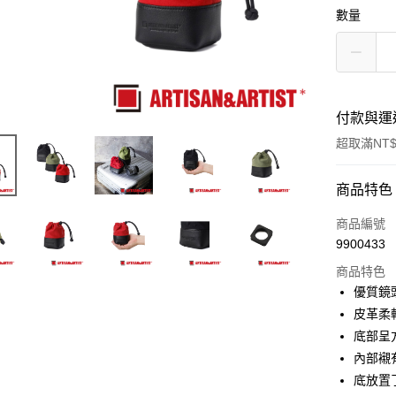
數量
付款與運
超取滿NT$
付款方式
商品特色
信用卡一
商品編號
9900433
信用卡分
商品特色
3 期 
優質鏡
6 期 
合作金
皮革柔
華南商
12 期
底部呈
合作金
上海商
華南商
內部襯
合作金
超商取貨
國泰世
上海商
底放置
華南商
臺灣中
國泰世