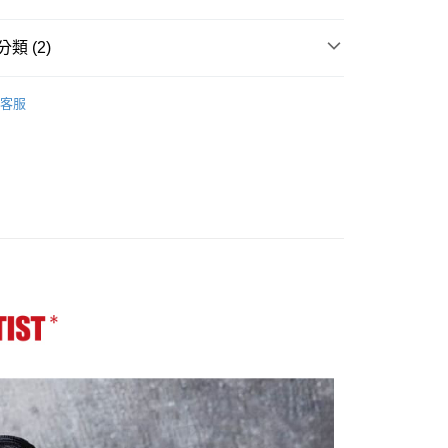
業儲蓄銀行
台北富邦商業銀行
台灣）商業銀行
華泰商業銀行
小企業銀行
台中商業銀行
華商業銀行
兆豐國際商業銀行
業銀行
遠東國際商業銀行
台灣）商業銀行
華泰商業銀行
小企業銀行
台中商業銀行
類 (2)
業銀行
永豐商業銀行
業銀行
遠東國際商業銀行
台灣）商業銀行
華泰商業銀行
業銀行
星展（台灣）商業銀行
業銀行
永豐商業銀行
品牌
ARTISAN & ARTIST 相機包
業銀行
遠東國際商業銀行
際商業銀行
中國信託商業銀行
業銀行
星展（台灣）商業銀行
客服
業銀行
永豐商業銀行
天信用卡公司
材專區｜
相機包/背帶
際商業銀行
中國信託商業銀行
業銀行
星展（台灣）商業銀行
天信用卡公司
際商業銀行
中國信託商業銀行
y
天信用卡公司
享後付
FTEE先享後付」】
先享後付是「在收到商品之後才付款」的支付方式。 讓您購物簡單
心！
：不需註冊會員、不需綁卡、不需儲值。
：只要手機號碼，簡訊認證，即可結帳。
：先確認商品／服務後，再付款。
付款
EE先享後付」結帳流程】