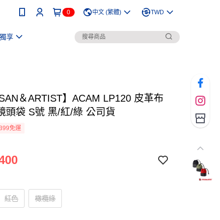
0
中文 (繁體)
TWD
獨享
SAN＆ARTIST】ACAM LP120 皮革布
頭袋 S號 黑/紅/綠 公司貨
399免運
400
紅色
橄欖綠