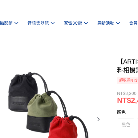
攝影館
音訊樂器館
家電3C館
最新活動
會員
【ARTI
料相機鏡
超取滿NT$
NT$3,200
NT$2,
顏色
黑色