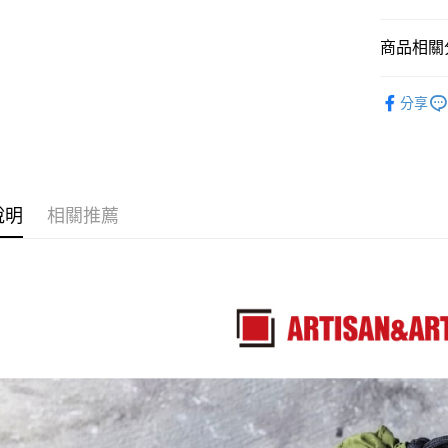
LINE Pay
上海商
匯豐（
臺灣中
國泰世
聯邦商
匯豐（
Apple Pay
臺灣中
商品相關分
元大商
聯邦商
匯豐（
玉山商
街口支付
元大商
攝影器材
聯邦商
台新國
玉山商
分享
元大商
台灣樂
悠遊付
｜攝影器
台新國
玉山商
台灣樂
台新國
Google Pa
台灣樂
全支付
說明
相關推薦
全盈+PAY
AFTEE先
相關說明
【關於「A
ATM付款
AFTEE
便利好安
１．簡單
２．便利
運送方式
３．安心
全家取貨
【「AFT