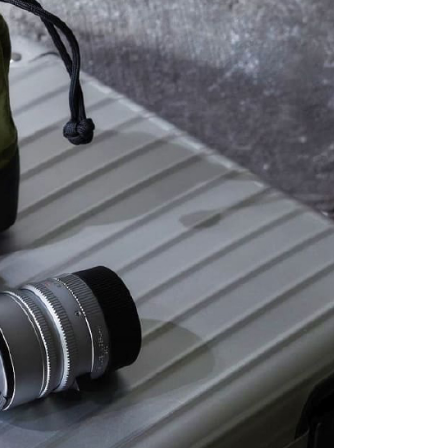
0，滿NT$399(含以上)免運費
方式選擇「AFTEE先享後付」後，將跳轉至「AFTEE先享後
頁面，進行簡訊認證並確認金額後，即可完成結帳。
貨付款
成立數日內，您將收到繳費通知簡訊。
費通知簡訊後14天內，點擊此簡訊中的連結，可透過四大超商
0，滿NT$399(含以上)免運費
網路銀行／等多元方式進行付款，方視為交易完成。
：結帳手續完成當下不需立刻繳費，但若您需要取消訂單，請聯
付款
的店家。未經商家同意取消之訂單仍視為有效，需透過AFTEE
繳納相關費用。
0，滿NT$399(含以上)免運費
否成功請以「AFTEE先享後付 」之結帳頁面顯示為準，若有關於
功／繳費後需取消欲退款等相關疑問，請聯繫「AFTEE先享後
援中心」
https://netprotections.freshdesk.com/support/home
5，滿NT$399(含以上)免運費
項】
市自取
恩沛科技股份有限公司提供之「AFTEE先享後付」服務完成之
依本服務之必要範圍內提供個人資料，並將交易相關給付款項請
讓予恩沛科技股份有限公司。
個人資料處理事宜，請瀏覽以下網址：
ee.tw/terms/#terms3
年的使用者請事先徵得法定代理人或監護人之同意方可使用
E先享後付」，若未經同意申辦者引起之損失，本公司不負相關責
AFTEE先享後付」時，將依據個別帳號之用戶狀況，依本公司
核予不同之上限額度；若仍有額度不足之情形，本公司將視審查
用戶進行身份認證。
一人註冊多個帳號或使用他人資訊註冊。若發現惡意使用之情