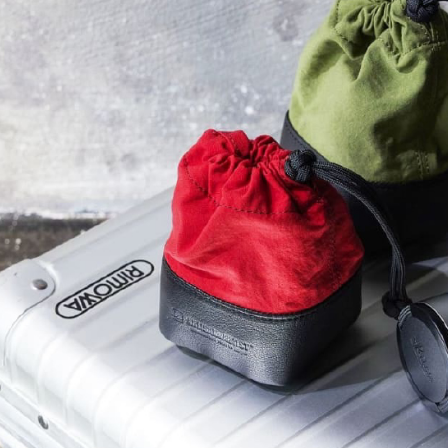
每筆NT$6
１．於結帳
付」結帳
萊爾富取
２．訂單
３．收到繳
每筆NT$6
／ATM／
※ 請注意
7-11取貨
絡購買商品
先享後付
每筆NT$6
※ 交易是
是否繳費成
宅配
付客戶支
每筆NT$7
【注意事
付款後門
１．透過由
交易，需
免運費
求債權轉
２．關於
https://aft
３．未成
「AFTE
任。
４．使用「
即時審查
結果請求
５．嚴禁