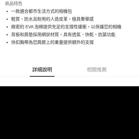
商品特色
6 期 0 利率 每期
NT$1,283
21家銀行
合作金庫商業銀行
第一商業銀行
一款適合都市生活方式的相機包
華南商業銀行
彰化商業銀行
12 期 0 利率 每期
NT$641
21家銀行
合作金庫商業銀行
第一商業銀行
輕質、防水且耐用的人造皮革，極具奢華感
上海商業儲蓄銀行
台北富邦商業銀行
華南商業銀行
彰化商業銀行
合作金庫商業銀行
第一商業銀行
LINE Pay
國泰世華商業銀行
兆豐國際商業銀行
緻密的 EVA 泡棉提供充足的支撐性緩衝，以保護您的相機
上海商業儲蓄銀行
台北富邦商業銀行
華南商業銀行
彰化商業銀行
臺灣中小企業銀行
台中商業銀行
背板和肩墊採用網狀材質，具有透氣、快乾、抗菌功能
國泰世華商業銀行
兆豐國際商業銀行
Apple Pay
上海商業儲蓄銀行
台北富邦商業銀行
匯豐（台灣）商業銀行
華泰商業銀行
臺灣中小企業銀行
台中商業銀行
快扣胸帶為您肩膀上的重量提供額外的支撐
國泰世華商業銀行
兆豐國際商業銀行
聯邦商業銀行
遠東國際商業銀行
匯豐（台灣）商業銀行
華泰商業銀行
街口支付
臺灣中小企業銀行
台中商業銀行
元大商業銀行
永豐商業銀行
聯邦商業銀行
遠東國際商業銀行
匯豐（台灣）商業銀行
華泰商業銀行
玉山商業銀行
星展（台灣）商業銀行
悠遊付
元大商業銀行
永豐商業銀行
聯邦商業銀行
遠東國際商業銀行
台新國際商業銀行
中國信託商業銀行
玉山商業銀行
星展（台灣）商業銀行
詳細說明
相關推薦
元大商業銀行
永豐商業銀行
台灣樂天信用卡公司
Google Pay
台新國際商業銀行
中國信託商業銀行
玉山商業銀行
星展（台灣）商業銀行
台灣樂天信用卡公司
台新國際商業銀行
中國信託商業銀行
全支付
台灣樂天信用卡公司
全盈+PAY
AFTEE先享後付
相關說明
【關於「AFTEE先享後付」】
ATM付款
AFTEE先享後付是「在收到商品之後才付款」的支付方式。 讓您購物簡單
便利好安心！
１．簡單：不需註冊會員、不需綁卡、不需儲值。