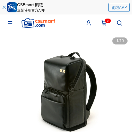
CSEmart 購物
開啟APP
立刻使用官方APP
0
1
/
10