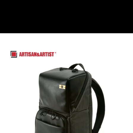
運送方式
２．便利：只要手機號碼，簡訊認證，即可結帳。
３．安心：先確認商品／服務後，再付款。
宅配
每筆NT$75，滿NT$399(含以上)免運費
【「AFTEE先享後付」結帳流程】
１．於結帳方式選擇「AFTEE先享後付」後，將跳轉至「AFTEE先享後付」
付款後門市自取
結帳頁面，進行簡訊認證並確認金額後，即可完成結帳。
２．訂單成立數日內，您將收到繳費通知簡訊。
免運費
３．收到繳費通知簡訊後14天內，點擊此簡訊中的連結，可透過四大超商／
ATM／網路銀行／等多元方式進行付款，方視為交易完成。
※ 請注意：結帳手續完成當下不需立刻繳費，但若您需要取消訂單，請聯絡
購買商品的店家。未經商家同意取消之訂單仍視為有效，需透過AFTEE先享
後付繳納相關費用。
※ 交易是否成功請以「AFTEE先享後付 」之結帳頁面顯示為準，若有關於
是否繳費成功／繳費後需取消欲退款等相關疑問，請聯繫「AFTEE先享後付
客戶支援中心」
https://netprotections.freshdesk.com/support/home
【注意事項】
１．透過由恩沛科技股份有限公司提供之「AFTEE先享後付」服務完成之交
易，需依本服務之必要範圍內提供個人資料，並將交易相關給付款項請求債
權轉讓予恩沛科技股份有限公司。
２．關於個人資料處理事宜，請瀏覽以下網址：
https://aftee.tw/terms/#terms3
３．未成年的使用者請事先徵得法定代理人或監護人之同意方可使用
「AFTEE先享後付」，若未經同意申辦者引起之損失，本公司不負相關責
任。