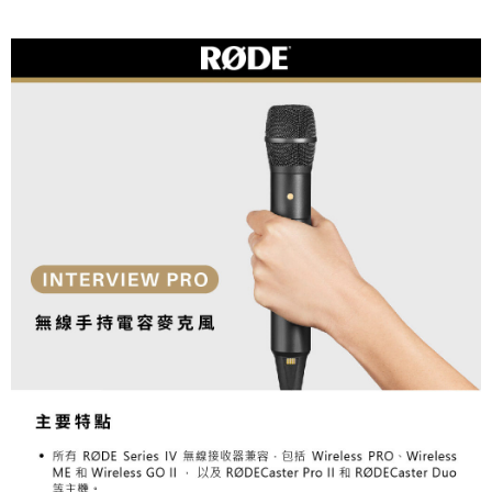
【關於「AFTEE先享後付」】
ATM付款
AFTEE先享後付是「在收到商品之後才付款」的支付方式。 讓您購物簡單
便利好安心！
１．簡單：不需註冊會員、不需綁卡、不需儲值。
運送方式
２．便利：只要手機號碼，簡訊認證，即可結帳。
３．安心：先確認商品／服務後，再付款。
全家取貨付款
每筆NT$60，滿NT$399(含以上)免運費
【「AFTEE先享後付」結帳流程】
１．於結帳方式選擇「AFTEE先享後付」後，將跳轉至「AFTEE先享後付」
萊爾富取貨付款
結帳頁面，進行簡訊認證並確認金額後，即可完成結帳。
２．訂單成立數日內，您將收到繳費通知簡訊。
每筆NT$60，滿NT$399(含以上)免運費
３．收到繳費通知簡訊後14天內，點擊此簡訊中的連結，可透過四大超商／
ATM／網路銀行／等多元方式進行付款，方視為交易完成。
7-11取貨付款
※ 請注意：結帳手續完成當下不需立刻繳費，但若您需要取消訂單，請聯絡
每筆NT$60，滿NT$399(含以上)免運費
購買商品的店家。未經商家同意取消之訂單仍視為有效，需透過AFTEE先享
後付繳納相關費用。
宅配
※ 交易是否成功請以「AFTEE先享後付 」之結帳頁面顯示為準，若有關於
是否繳費成功／繳費後需取消欲退款等相關疑問，請聯繫「AFTEE先享後付
每筆NT$75，滿NT$399(含以上)免運費
客戶支援中心」
https://netprotections.freshdesk.com/support/home
付款後門市自取
【注意事項】
１．透過由恩沛科技股份有限公司提供之「AFTEE先享後付」服務完成之交
免運費
易，需依本服務之必要範圍內提供個人資料，並將交易相關給付款項請求債
權轉讓予恩沛科技股份有限公司。
２．關於個人資料處理事宜，請瀏覽以下網址：