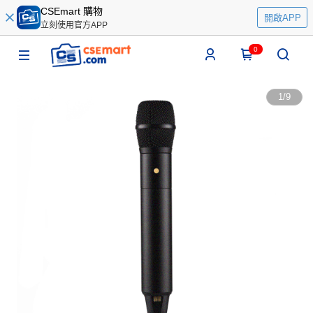
CSEmart 購物
開啟APP
立刻使用官方APP
0
1
/
9