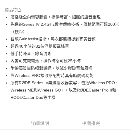
3 期 0 利率 每期
NT$3,293
21家銀行
商品特色
6 期 0 利率 每期
NT$1,646
21家銀行
合作金庫商業銀行
第一商業銀行
廣播級全向電容膠囊，提供豐富、細膩的語音重現
華南商業銀行
彰化商業銀行
12 期 0 利率 每期
NT$823
21家銀行
合作金庫商業銀行
第一商業銀行
先進的Series IV 2.4GHz數字傳輸技術，傳輸範圍可達200米
上海商業儲蓄銀行
台北富邦商業銀行
華南商業銀行
彰化商業銀行
合作金庫商業銀行
第一商業銀行
超商取貨付款
國泰世華商業銀行
兆豐國際商業銀行
（視距）
上海商業儲蓄銀行
台北富邦商業銀行
華南商業銀行
彰化商業銀行
臺灣中小企業銀行
台中商業銀行
智能GainAssist技術，每次都能捕捉到完美音頻
國泰世華商業銀行
兆豐國際商業銀行
LINE Pay
上海商業儲蓄銀行
台北富邦商業銀行
匯豐（台灣）商業銀行
華泰商業銀行
臺灣中小企業銀行
台中商業銀行
超過40小時的32位浮點板載錄音
國泰世華商業銀行
兆豐國際商業銀行
聯邦商業銀行
遠東國際商業銀行
匯豐（台灣）商業銀行
華泰商業銀行
Apple Pay
低手持噪音，錄音清晰
臺灣中小企業銀行
台中商業銀行
元大商業銀行
永豐商業銀行
聯邦商業銀行
遠東國際商業銀行
匯豐（台灣）商業銀行
華泰商業銀行
內置可充電電池，操作時間可達25小時
玉山商業銀行
星展（台灣）商業銀行
街口支付
元大商業銀行
永豐商業銀行
聯邦商業銀行
遠東國際商業銀行
附帶高質量防噴濺濾網，以減少爆破音和風噪
台新國際商業銀行
中國信託商業銀行
玉山商業銀行
星展（台灣）商業銀行
元大商業銀行
永豐商業銀行
台灣樂天信用卡公司
悠遊付
與Wireless PRO接收器配對時具有時間碼功能
台新國際商業銀行
中國信託商業銀行
玉山商業銀行
星展（台灣）商業銀行
所有RØDE Series IV無線接收器兼容，包括Wireless PRO、
台灣樂天信用卡公司
台新國際商業銀行
中國信託商業銀行
Google Pay
Wireless ME和Wireless GO II，以及RØDECaster Pro II和
台灣樂天信用卡公司
全支付
RØDECaster Duo等主機
全盈+PAY
AFTEE先享後付
詳細說明
相關推薦
相關說明