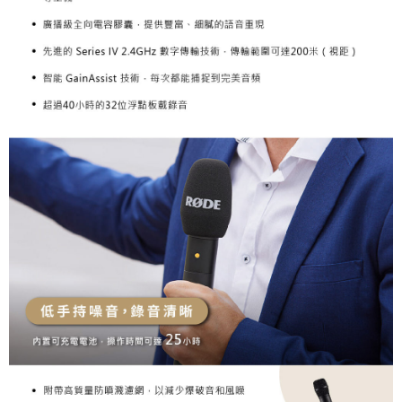
https://aftee.tw/terms/#terms3
３．未成年的使用者請事先徵得法定代理人或監護人之同意方可使用
「AFTEE先享後付」，若未經同意申辦者引起之損失，本公司不負相關責
任。
４．使用「AFTEE先享後付」時，將依據個別帳號之用戶狀況，依本公司即
時審查核予不同之上限額度；若仍有額度不足之情形，本公司將視審查結果
請求用戶進行身份認證。
５．嚴禁一人註冊多個帳號或使用他人資訊註冊。若發現惡意使用之情形，
恩沛科技股份有限公司將有權停止該用戶之使用額度並採取法律行動。