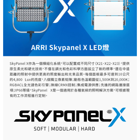
１．簡單：不需註冊會員、不需綁卡、不需儲值。
運送方式
２．便利：只要手機號碼，簡訊認證，即可結帳。
３．安心：先確認商品／服務後，再付款。
宅配
每筆NT$75，滿NT$399(含以上)免運費
【「AFTEE先享後付」結帳流程】
１．於結帳方式選擇「AFTEE先享後付」後，將跳轉至「AFTEE先享後付」
付款後門市自取
結帳頁面，進行簡訊認證並確認金額後，即可完成結帳。
２．訂單成立數日內，您將收到繳費通知簡訊。
免運費
３．收到繳費通知簡訊後14天內，點擊此簡訊中的連結，可透過四大超商／
ATM／網路銀行／等多元方式進行付款，方視為交易完成。
※ 請注意：結帳手續完成當下不需立刻繳費，但若您需要取消訂單，請聯絡
購買商品的店家。未經商家同意取消之訂單仍視為有效，需透過AFTEE先享
後付繳納相關費用。
※ 交易是否成功請以「AFTEE先享後付 」之結帳頁面顯示為準，若有關於
是否繳費成功／繳費後需取消欲退款等相關疑問，請聯繫「AFTEE先享後付
客戶支援中心」
https://netprotections.freshdesk.com/support/home
【注意事項】
１．透過由恩沛科技股份有限公司提供之「AFTEE先享後付」服務完成之交
易，需依本服務之必要範圍內提供個人資料，並將交易相關給付款項請求債
權轉讓予恩沛科技股份有限公司。
２．關於個人資料處理事宜，請瀏覽以下網址：
https://aftee.tw/terms/#terms3
３．未成年的使用者請事先徵得法定代理人或監護人之同意方可使用