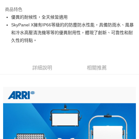
3 期 0 利率 每期
NT$90,733
21家銀行
商品特色
6 期 0 利率 每期
NT$45,366
21家銀行
合作金庫商業銀行
第一商業銀行
優異的耐候性，全天候皆適用
華南商業銀行
彰化商業銀行
12 期 0 利率 每期
NT$22,683
21家銀行
合作金庫商業銀行
第一商業銀行
SkyPanel X擁有IP66等級的的防塵防水性能，具備防雨水、風暴
上海商業儲蓄銀行
台北富邦商業銀行
華南商業銀行
彰化商業銀行
合作金庫商業銀行
第一商業銀行
LINE Pay
國泰世華商業銀行
兆豐國際商業銀行
和冷水高壓清洗機等等的優異耐用性，體現了創新、可靠性和耐
上海商業儲蓄銀行
台北富邦商業銀行
華南商業銀行
彰化商業銀行
臺灣中小企業銀行
台中商業銀行
久性的特點。
國泰世華商業銀行
兆豐國際商業銀行
Apple Pay
上海商業儲蓄銀行
台北富邦商業銀行
匯豐（台灣）商業銀行
華泰商業銀行
臺灣中小企業銀行
台中商業銀行
國泰世華商業銀行
兆豐國際商業銀行
聯邦商業銀行
遠東國際商業銀行
匯豐（台灣）商業銀行
華泰商業銀行
街口支付
臺灣中小企業銀行
台中商業銀行
元大商業銀行
永豐商業銀行
聯邦商業銀行
遠東國際商業銀行
匯豐（台灣）商業銀行
華泰商業銀行
玉山商業銀行
星展（台灣）商業銀行
悠遊付
元大商業銀行
永豐商業銀行
詳細說明
相關推薦
聯邦商業銀行
遠東國際商業銀行
台新國際商業銀行
中國信託商業銀行
玉山商業銀行
星展（台灣）商業銀行
元大商業銀行
永豐商業銀行
台灣樂天信用卡公司
Google Pay
台新國際商業銀行
中國信託商業銀行
玉山商業銀行
星展（台灣）商業銀行
台灣樂天信用卡公司
台新國際商業銀行
中國信託商業銀行
全支付
台灣樂天信用卡公司
全盈+PAY
AFTEE先享後付
相關說明
【關於「AFTEE先享後付」】
ATM付款
AFTEE先享後付是「在收到商品之後才付款」的支付方式。 讓您購物簡單
便利好安心！