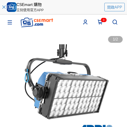
CSEmart 購物
開啟APP
立刻使用官方APP
0
1
/
2