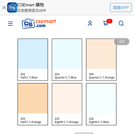
CSEmart 購物
開啟APP
立刻使用官方APP
0
1
/
5