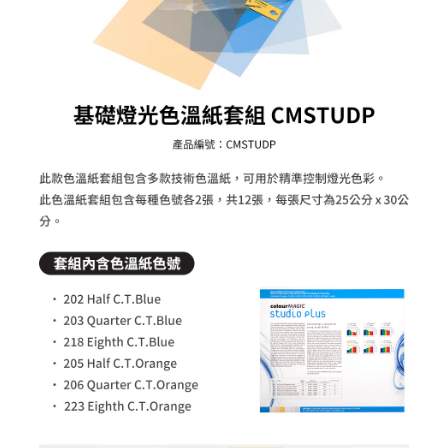
２．便利：只要手機號碼，簡訊認證，即可結帳。
３．安心：先確認商品／服務後，再付款。
宅配
每筆NT$75，滿NT$399(含以上)免運費
【「AFTEE先享後付」結帳流程】
１．於結帳方式選擇「AFTEE先享後付」後，將跳轉至「AFTEE先享後付」
付款後門市自取
結帳頁面，進行簡訊認證並確認金額後，即可完成結帳。
２．訂單成立數日內，您將收到繳費通知簡訊。
免運費
３．收到繳費通知簡訊後14天內，點擊此簡訊中的連結，可透過四大超商／
ATM／網路銀行／等多元方式進行付款，方視為交易完成。
※ 請注意：結帳手續完成當下不需立刻繳費，但若您需要取消訂單，請聯絡
購買商品的店家。未經商家同意取消之訂單仍視為有效，需透過AFTEE先享
後付繳納相關費用。
※ 交易是否成功請以「AFTEE先享後付 」之結帳頁面顯示為準，若有關於
是否繳費成功／繳費後需取消欲退款等相關疑問，請聯繫「AFTEE先享後付
客戶支援中心」
https://netprotections.freshdesk.com/support/home
【注意事項】
１．透過由恩沛科技股份有限公司提供之「AFTEE先享後付」服務完成之交
易，需依本服務之必要範圍內提供個人資料，並將交易相關給付款項請求債
權轉讓予恩沛科技股份有限公司。
２．關於個人資料處理事宜，請瀏覽以下網址：
https://aftee.tw/terms/#terms3
３．未成年的使用者請事先徵得法定代理人或監護人之同意方可使用
「AFTEE先享後付」，若未經同意申辦者引起之損失，本公司不負相關責
任。