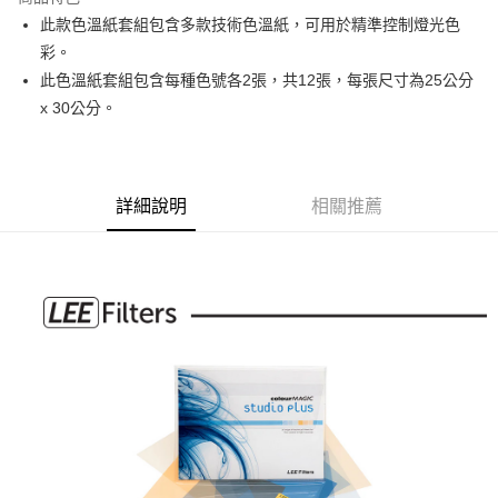
6 期 0 利率 每期
NT$315
21家銀行
合作金庫商業銀行
第一商業銀行
此款色溫紙套組包含多款技術色溫紙，可用於精準控制燈光色
華南商業銀行
彰化商業銀行
12 期 0 利率 每期
NT$157
21家銀行
合作金庫商業銀行
第一商業銀行
彩。
上海商業儲蓄銀行
台北富邦商業銀行
華南商業銀行
彰化商業銀行
合作金庫商業銀行
第一商業銀行
LINE Pay
國泰世華商業銀行
兆豐國際商業銀行
此色溫紙套組包含每種色號各2張，共12張，每張尺寸為25公分
上海商業儲蓄銀行
台北富邦商業銀行
華南商業銀行
彰化商業銀行
臺灣中小企業銀行
台中商業銀行
x 30公分。
國泰世華商業銀行
兆豐國際商業銀行
Apple Pay
上海商業儲蓄銀行
台北富邦商業銀行
匯豐（台灣）商業銀行
華泰商業銀行
臺灣中小企業銀行
台中商業銀行
國泰世華商業銀行
兆豐國際商業銀行
聯邦商業銀行
遠東國際商業銀行
匯豐（台灣）商業銀行
華泰商業銀行
街口支付
臺灣中小企業銀行
台中商業銀行
元大商業銀行
永豐商業銀行
聯邦商業銀行
遠東國際商業銀行
匯豐（台灣）商業銀行
華泰商業銀行
玉山商業銀行
星展（台灣）商業銀行
悠遊付
元大商業銀行
永豐商業銀行
詳細說明
相關推薦
聯邦商業銀行
遠東國際商業銀行
台新國際商業銀行
中國信託商業銀行
玉山商業銀行
星展（台灣）商業銀行
元大商業銀行
永豐商業銀行
台灣樂天信用卡公司
Google Pay
台新國際商業銀行
中國信託商業銀行
玉山商業銀行
星展（台灣）商業銀行
台灣樂天信用卡公司
台新國際商業銀行
中國信託商業銀行
全支付
台灣樂天信用卡公司
全盈+PAY
AFTEE先享後付
相關說明
【關於「AFTEE先享後付」】
ATM付款
AFTEE先享後付是「在收到商品之後才付款」的支付方式。 讓您購物簡單
便利好安心！
１．簡單：不需註冊會員、不需綁卡、不需儲值。
運送方式