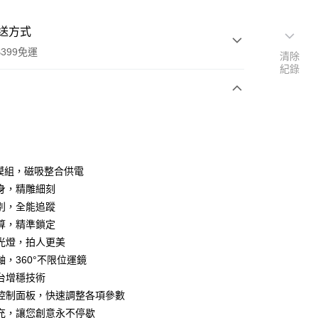
送方式
399免運
清除
紀錄
次付款
期付款
0 利率 每期
NT$2,293
21家銀行
蹤模組，磁吸整合供電
0 利率 每期
NT$1,146
21家銀行
庫商業銀行
第一商業銀行
身，精雕細刻
業銀行
彰化商業銀行
 0 利率 每期
NT$573
21家銀行
別，全能追蹤
庫商業銀行
第一商業銀行
業儲蓄銀行
台北富邦商業銀行
業銀行
彰化商業銀行
算，精準鎖定
庫商業銀行
第一商業銀行
華商業銀行
兆豐國際商業銀行
業儲蓄銀行
台北富邦商業銀行
光燈，拍人更美
業銀行
彰化商業銀行
小企業銀行
台中商業銀行
華商業銀行
兆豐國際商業銀行
業儲蓄銀行
台北富邦商業銀行
軸，360°不限位運鏡
台灣）商業銀行
華泰商業銀行
小企業銀行
台中商業銀行
華商業銀行
兆豐國際商業銀行
業銀行
遠東國際商業銀行
台增穩技術
台灣）商業銀行
華泰商業銀行
小企業銀行
台中商業銀行
業銀行
永豐商業銀行
控制面板，快速調整各項參數
業銀行
遠東國際商業銀行
台灣）商業銀行
華泰商業銀行
業銀行
星展（台灣）商業銀行
業銀行
永豐商業銀行
充，讓您創意永不停歇
業銀行
遠東國際商業銀行