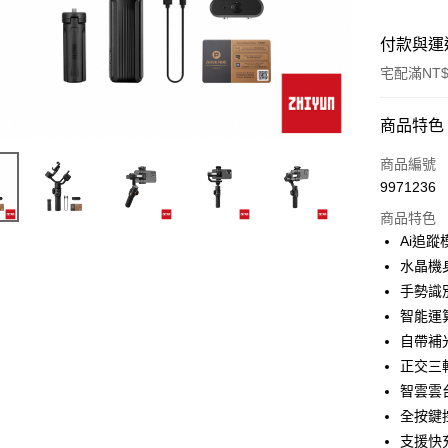
付款與運
宅配滿NT$
付款方式
商品特色
信用卡一
商品編號
9971236
信用卡分
商品特色
3 期 
Ai追
6 期 
合作金
水晶機
華南商
12 期
手勢識
合作金
上海商
華南商
智能運
合作金
LINE Pay
國泰世
上海商
自帶補
華南商
臺灣中
國泰世
Apple Pay
上海商
正交三
匯豐（
臺灣中
國泰世
聯邦商
智雲雲
匯豐（
街口支付
臺灣中
元大商
全按鍵
聯邦商
匯豐（
玉山商
悠遊付
元大商
支援快
聯邦商