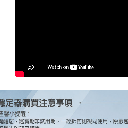
先享後付
※ 交易是
是否繳費成
付客戶支
【注意事
１．透過由
交易，需
求債權轉
２．關於
https://aft
３．未成
「AFTE
任。
４．使用「
即時審查
結果請求
５．嚴禁
形，恩沛
動。