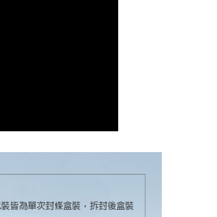
繳納相關費用。
否成功請以「AFTEE先享後付 」之結帳頁面顯示為準，若有關於
功／繳費後需取消欲退款等相關疑問，請聯繫「AFTEE先享後
援中心」
https://netprotections.freshdesk.com/support/home
項】
恩沛科技股份有限公司提供之「AFTEE先享後付」服務完成之
依本服務之必要範圍內提供個人資料，並將交易相關給付款項請
讓予恩沛科技股份有限公司。
個人資料處理事宜，請瀏覽以下網址：
ee.tw/terms/#terms3
年的使用者請事先徵得法定代理人或監護人之同意方可使用
E先享後付」，若未經同意申辦者引起之損失，本公司不負相關責
AFTEE先享後付」時，將依據個別帳號之用戶狀況，依本公司
核予不同之上限額度；若仍有額度不足之情形，本公司將視審查
用戶進行身份認證。
一人註冊多個帳號或使用他人資訊註冊。若發現惡意使用之情
科技股份有限公司將有權停止該用戶之使用額度並採取法律行