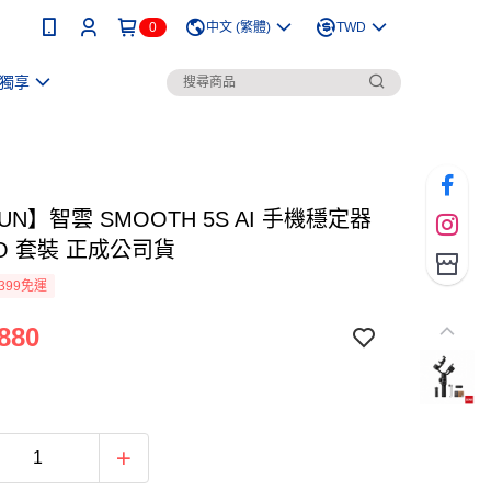
0
中文 (繁體)
TWD
獨享
YUN】智雲 SMOOTH 5S AI 手機穩定器
O 套裝 正成公司貨
399免運
880