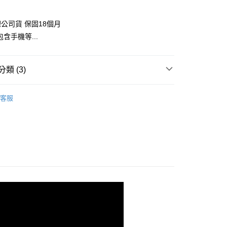
際商業銀行
中國信託商業銀行
業銀行
星展（台灣）商業銀行
業銀行
永豐商業銀行
天信用卡公司
y
際商業銀行
中國信託商業銀行
業銀行
星展（台灣）商業銀行
公司貨 保固18個月
天信用卡公司
際商業銀行
中國信託商業銀行
含手機等...
天信用卡公司
享後付
類 (3)
器品牌
Zhiyun 智雲
FTEE先享後付」】
客服
先享後付是「在收到商品之後才付款」的支付方式。 讓您購物簡單
定器專區｜
Zhiyun 智雲 穩定器
心！
：不需註冊會員、不需綁卡、不需儲值。
【空拍&3C數位系列】
ZHIYUN 燈光/穩定器↘全館9
：只要手機號碼，簡訊認證，即可結帳。
：先確認商品／服務後，再付款。
EE先享後付」結帳流程】
5，滿NT$399(含以上)免運費
方式選擇「AFTEE先享後付」後，將跳轉至「AFTEE先享後
頁面，進行簡訊認證並確認金額後，即可完成結帳。
市自取
成立數日內，您將收到繳費通知簡訊。
費通知簡訊後14天內，點擊此簡訊中的連結，可透過四大超商
網路銀行／等多元方式進行付款，方視為交易完成。
：結帳手續完成當下不需立刻繳費，但若您需要取消訂單，請聯
的店家。未經商家同意取消之訂單仍視為有效，需透過AFTEE