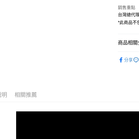
台新國
玉山商
元大商
銷售重點
台灣樂
Google Pa
台新國
玉山商
台灣總代理
台灣樂
台新國
全支付
*此商品不包
台灣樂
全盈+PAY
AFTEE先
商品相關分
相關說明
空拍/穩定
【關於「A
分享
ATM付款
AFTEE
｜空拍/穩
便利好安
１．簡單
✨最新優惠
２．便利
運送方式
折
３．安心
宅配
說明
相關推薦
【「AFT
每筆NT$7
１．於結帳
付」結帳
付款後門
２．訂單
３．收到繳
免運費
／ATM／
※ 請注意
絡購買商品