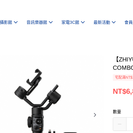
攝影館
音訊樂器館
家電3C館
最新活動
會員
【ZHI
COMB
宅配滿NT$
NT$6,
數量