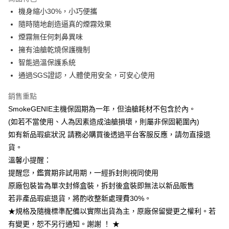
6 期 0 利率 每期
NT$731
21家銀行
合作金庫商業銀行
第一商業銀行
機身縮小30%，小巧便攜
華南商業銀行
彰化商業銀行
12 期 0 利率 每期
NT$365
21家銀行
合作金庫商業銀行
第一商業銀行
隨時隨地創造逼真的煙霧效果
上海商業儲蓄銀行
台北富邦商業銀行
華南商業銀行
彰化商業銀行
合作金庫商業銀行
第一商業銀行
超商取貨付款
國泰世華商業銀行
兆豐國際商業銀行
煙霧無任何刺鼻異味
上海商業儲蓄銀行
台北富邦商業銀行
華南商業銀行
彰化商業銀行
臺灣中小企業銀行
台中商業銀行
擁有油艙乾燒保護機制
國泰世華商業銀行
兆豐國際商業銀行
LINE Pay
上海商業儲蓄銀行
台北富邦商業銀行
匯豐（台灣）商業銀行
華泰商業銀行
臺灣中小企業銀行
台中商業銀行
智能過溫保護系統
國泰世華商業銀行
兆豐國際商業銀行
聯邦商業銀行
遠東國際商業銀行
匯豐（台灣）商業銀行
華泰商業銀行
Apple Pay
通過SGS證認，人體使用安全，可安心使用
臺灣中小企業銀行
台中商業銀行
元大商業銀行
永豐商業銀行
聯邦商業銀行
遠東國際商業銀行
匯豐（台灣）商業銀行
華泰商業銀行
玉山商業銀行
星展（台灣）商業銀行
街口支付
元大商業銀行
永豐商業銀行
銷售重點
聯邦商業銀行
遠東國際商業銀行
台新國際商業銀行
中國信託商業銀行
玉山商業銀行
星展（台灣）商業銀行
SmokeGENIE主機保固期為一年，但油艙耗材不包含於內。
元大商業銀行
永豐商業銀行
台灣樂天信用卡公司
悠遊付
台新國際商業銀行
中國信託商業銀行
玉山商業銀行
星展（台灣）商業銀行
(如若不當使用、人為因素造成油艙損壞，則屬非保固範圍內)
台灣樂天信用卡公司
台新國際商業銀行
中國信託商業銀行
Google Pay
如有新品瑕疵狀況 請務必購買後透過平台客服反應，請勿直接退
台灣樂天信用卡公司
貨。
全支付
溫馨小提醒：
全盈+PAY
提醒您，鑑賞期非試用期，一經拆封則視同使用
原廠包裝皆為單次封條盒裝，拆封後盒裝即無法以新品販售
AFTEE先享後付
若非產品瑕疵退貨，將酌收整新處理費30%。
相關說明
★規格及隨機標準配備以實際出貨為主，原廠保留變更之權利。若
【關於「AFTEE先享後付」】
ATM付款
AFTEE先享後付是「在收到商品之後才付款」的支付方式。 讓您購物簡單
有變更，恕不另行通知。謝謝 ！ ★