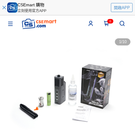
CSEmart 購物
開啟APP
立刻使用官方APP
0
1
/
10