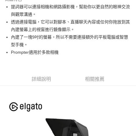
6 期 0 利率 每期
NT$1,648
21家銀行
合作金庫商業銀行
第一商業銀行
提詞器可以連接相機和網路攝影機，幫助你以更自然的眼神交流
華南商業銀行
彰化商業銀行
12 期 0 利率 每期
NT$824
21家銀行
合作金庫商業銀行
第一商業銀行
與觀眾溝通。
上海商業儲蓄銀行
台北富邦商業銀行
華南商業銀行
彰化商業銀行
合作金庫商業銀行
第一商業銀行
LINE Pay
國泰世華商業銀行
兆豐國際商業銀行
透過連接電腦，它可以對腳本、直播聊天內容或任何你拖放到其
上海商業儲蓄銀行
台北富邦商業銀行
華南商業銀行
彰化商業銀行
臺灣中小企業銀行
台中商業銀行
內建螢幕上的視窗進行鏡像顯示。
國泰世華商業銀行
兆豐國際商業銀行
Apple Pay
上海商業儲蓄銀行
台北富邦商業銀行
匯豐（台灣）商業銀行
華泰商業銀行
臺灣中小企業銀行
台中商業銀行
內建了一塊9吋的螢幕，所以不需要連接額外的平板電腦或智慧
國泰世華商業銀行
兆豐國際商業銀行
聯邦商業銀行
遠東國際商業銀行
匯豐（台灣）商業銀行
華泰商業銀行
街口支付
型手機。
臺灣中小企業銀行
台中商業銀行
元大商業銀行
永豐商業銀行
聯邦商業銀行
遠東國際商業銀行
匯豐（台灣）商業銀行
華泰商業銀行
Prompter適用於多款相機
玉山商業銀行
星展（台灣）商業銀行
悠遊付
元大商業銀行
永豐商業銀行
聯邦商業銀行
遠東國際商業銀行
台新國際商業銀行
中國信託商業銀行
玉山商業銀行
星展（台灣）商業銀行
元大商業銀行
永豐商業銀行
台灣樂天信用卡公司
Google Pay
台新國際商業銀行
中國信託商業銀行
玉山商業銀行
星展（台灣）商業銀行
台灣樂天信用卡公司
台新國際商業銀行
中國信託商業銀行
全支付
詳細說明
相關推薦
台灣樂天信用卡公司
全盈+PAY
AFTEE先享後付
相關說明
【關於「AFTEE先享後付」】
ATM付款
AFTEE先享後付是「在收到商品之後才付款」的支付方式。 讓您購物簡單
便利好安心！
１．簡單：不需註冊會員、不需綁卡、不需儲值。
運送方式