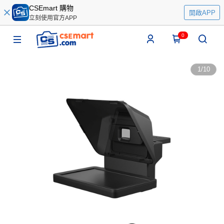
CSEmart 購物
開啟APP
立刻使用官方APP
0
1
/
10