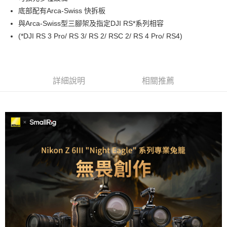
華南商業銀行
彰化商業銀行
12 期 0 利率 每期
NT$165
21家銀行
合作金庫商業銀行
第一商業銀行
底部配有Arca-Swiss 快拆板
上海商業儲蓄銀行
台北富邦商業銀行
華南商業銀行
彰化商業銀行
合作金庫商業銀行
第一商業銀行
超商取貨付款
國泰世華商業銀行
兆豐國際商業銀行
與Arca-Swiss型三腳架及指定DJI RS*系列相容
上海商業儲蓄銀行
台北富邦商業銀行
華南商業銀行
彰化商業銀行
臺灣中小企業銀行
台中商業銀行
(*DJI RS 3 Pro/ RS 3/ RS 2/ RSC 2/ RS 4 Pro/ RS4)
國泰世華商業銀行
兆豐國際商業銀行
LINE Pay
上海商業儲蓄銀行
台北富邦商業銀行
匯豐（台灣）商業銀行
華泰商業銀行
臺灣中小企業銀行
台中商業銀行
國泰世華商業銀行
兆豐國際商業銀行
聯邦商業銀行
遠東國際商業銀行
匯豐（台灣）商業銀行
華泰商業銀行
Apple Pay
臺灣中小企業銀行
台中商業銀行
元大商業銀行
永豐商業銀行
聯邦商業銀行
遠東國際商業銀行
匯豐（台灣）商業銀行
華泰商業銀行
玉山商業銀行
星展（台灣）商業銀行
街口支付
元大商業銀行
永豐商業銀行
詳細說明
相關推薦
聯邦商業銀行
遠東國際商業銀行
台新國際商業銀行
中國信託商業銀行
玉山商業銀行
星展（台灣）商業銀行
元大商業銀行
永豐商業銀行
台灣樂天信用卡公司
悠遊付
台新國際商業銀行
中國信託商業銀行
玉山商業銀行
星展（台灣）商業銀行
台灣樂天信用卡公司
台新國際商業銀行
中國信託商業銀行
Google Pay
台灣樂天信用卡公司
全支付
全盈+PAY
AFTEE先享後付
相關說明
【關於「AFTEE先享後付」】
ATM付款
AFTEE先享後付是「在收到商品之後才付款」的支付方式。 讓您購物簡單
便利好安心！
１．簡單：不需註冊會員、不需綁卡、不需儲值。