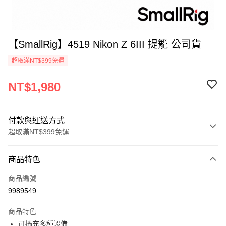
【SmallRig】4519 Nikon Z 6III 提籠 公司貨
超取滿NT$399免運
NT$1,980
付款與運送方式
超取滿NT$399免運
付款方式
商品特色
信用卡一次付款
商品編號
信用卡分期付款
9989549
3 期 0 利率 每期
NT$660
21家銀行
商品特色
6 期 0 利率 每期
NT$330
21家銀行
合作金庫商業銀行
第一商業銀行
可擴充多種設備