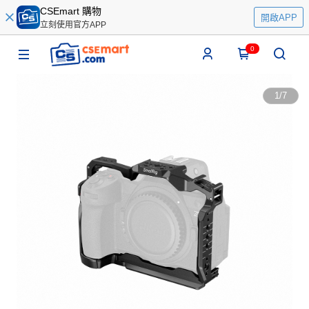
CSEmart 購物
開啟APP
立刻使用官方APP
0
1
/
7