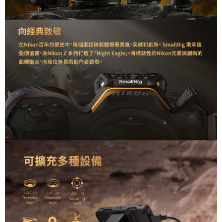
運送方式
２．便利：只要手機號碼，簡訊認證，即可結帳。
３．安心：先確認商品／服務後，再付款。
全家取貨付款
每筆NT$60，滿NT$399(含以上)免運費
【「AFTEE先享後付」結帳流程】
１．於結帳方式選擇「AFTEE先享後付」後，將跳轉至「AFTEE先享後付」
萊爾富取貨付款
結帳頁面，進行簡訊認證並確認金額後，即可完成結帳。
２．訂單成立數日內，您將收到繳費通知簡訊。
每筆NT$60，滿NT$399(含以上)免運費
３．收到繳費通知簡訊後14天內，點擊此簡訊中的連結，可透過四大超商／
ATM／網路銀行／等多元方式進行付款，方視為交易完成。
7-11取貨付款
※ 請注意：結帳手續完成當下不需立刻繳費，但若您需要取消訂單，請聯絡
每筆NT$60，滿NT$399(含以上)免運費
購買商品的店家。未經商家同意取消之訂單仍視為有效，需透過AFTEE先享
後付繳納相關費用。
宅配
※ 交易是否成功請以「AFTEE先享後付 」之結帳頁面顯示為準，若有關於
是否繳費成功／繳費後需取消欲退款等相關疑問，請聯繫「AFTEE先享後付
每筆NT$75，滿NT$399(含以上)免運費
客戶支援中心」
https://netprotections.freshdesk.com/support/home
付款後門市自取
【注意事項】
１．透過由恩沛科技股份有限公司提供之「AFTEE先享後付」服務完成之交
免運費
易，需依本服務之必要範圍內提供個人資料，並將交易相關給付款項請求債
權轉讓予恩沛科技股份有限公司。
２．關於個人資料處理事宜，請瀏覽以下網址：
https://aftee.tw/terms/#terms3
３．未成年的使用者請事先徵得法定代理人或監護人之同意方可使用
「AFTEE先享後付」，若未經同意申辦者引起之損失，本公司不負相關責
任。